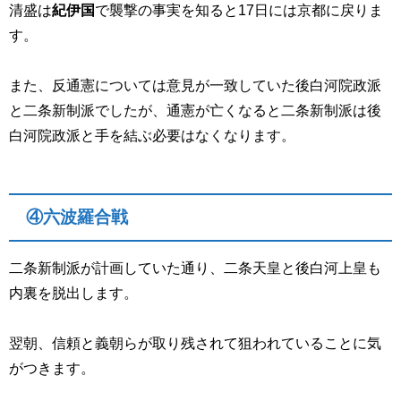
清盛は
紀伊国
で襲撃の事実を知ると
17
日には京都に戻りま
す。
また、反通憲については意見が一致していた後白河院政派
と二条新制派でしたが、通憲が亡くなると二条新制派は後
白河院政派と手を結ぶ必要はなくなります。
④六波羅合戦
二条新制派が計画していた通り、二条天皇と後白河上皇も
内裏を脱出します。
翌朝、信頼と義朝らが取り残されて狙われていることに気
がつきます。