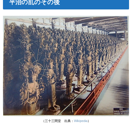
平治の乱の
その後
（三十三間堂 出典：
Wikipedia
）