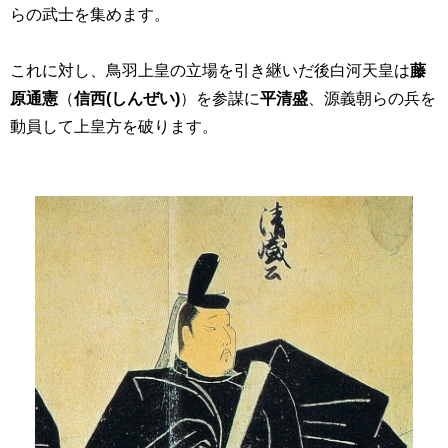
らの武士を集めます。
これに対し、鳥羽上皇の立場を引き継いだ後白河天皇は
藤
原通憲
（
信西(しんぜい)
）を参謀に
平清盛
、源義朝らの兵を
動員して上皇方を破ります。