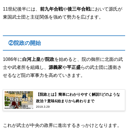
11世紀後半には、
前九年合戦
や
後三年合戦
において源氏が
東国武士団と主従関係を強めて勢力を広げます。
②院政の開始
1086
年に
白河上皇
が
院政
を始めると、院の御所に北面の武
士や武者所を組織し、
源義家
や
平正盛
らの武士団に護衛さ
せるなど院の軍事力を高めていきます。
【院政とは】簡単にわかりやすく解説!!どのような
政治？意味&始まりから終わりまで
2019.3.29
これが武士が中央の政界に進出するきっかけとなります。