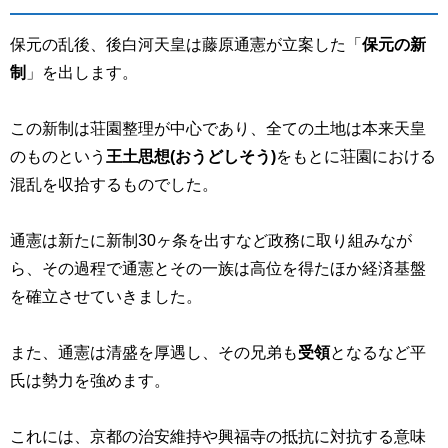
保元の乱後、後白河天皇は藤原通憲が立案した「
保元の新
制
」を出します。
この新制は荘園整理が中心であり、全ての土地は本来天皇
のものという
王土思想(おうどしそう)
をもとに荘園における
混乱を収拾するものでした。
通憲は新たに新制
30
ヶ条を出すなど政務に取り組みなが
ら、その過程で通憲とその一族は高位を得たほか経済基盤
を確立させていきました。
また、通憲は清盛を厚遇し、その兄弟も
受領
となるなど平
氏は勢力を強めます。
これには、京都の治安維持や興福寺の抵抗に対抗する意味