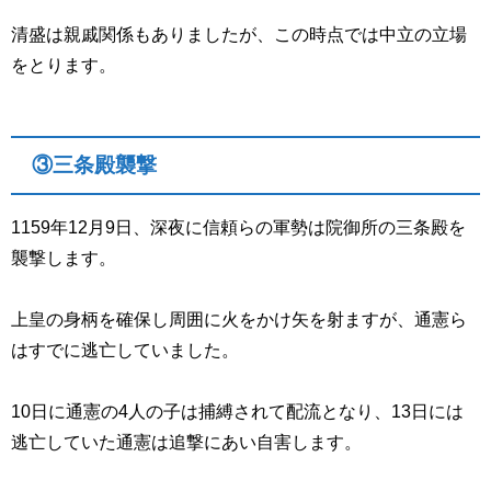
清盛は親戚関係もありましたが、この時点では中立の立場
をとります。
③三条殿襲撃
1159
年
12
月
9
日、深夜に信頼らの軍勢は院御所の三条殿を
襲撃します。
上皇の身柄を確保し周囲に火をかけ矢を射ますが、通憲ら
はすでに逃亡していました。
10
日に通憲の
4
人の子は捕縛されて配流となり、
13
日には
逃亡していた通憲は追撃にあい自害します。