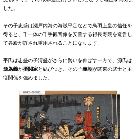
した。
その子忠盛は瀬戸内海の海賊平定などで鳥羽上皇の信任を
得ると、千一体の千手観音像を安置する得長寿院を造営し
て昇殿が許され重用されることになります。
平氏は忠盛の子清盛がさらに勢いを伸ばす一方で、源氏は
源為義
が
摂関家
と結びつき、その子
義朝
が関東の武士と主
従関係を強めました。