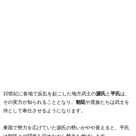
10
世紀に各地で反乱を起こした地方武士の
源氏
と
平氏
は、
その実力が知られることとなり、
朝廷
や貴族たちは武士を
侍として奉仕させるようになります。
東国で勢力を広げていた源氏の勢いがやや衰えると、平氏
は朝廷との関係を深めながら勢力を伸ばします。