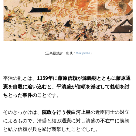
（三条殿焼討 出典：
Wikipedia
）
平治の乱とは、
1159年に藤原信頼が源義朝とともに藤原通
憲を自殺に追い込むと、平清盛が信頼を滅ぼして義朝を討
ちとった事件のこと
です。
そのきっかけは、
院政
を行う
後白河上皇
の近臣同士の対立
によるもので、清盛と結ぶ通憲に対し清盛の不在中に義朝
と結ぶ信頼が兵を挙げ襲撃したことでした。