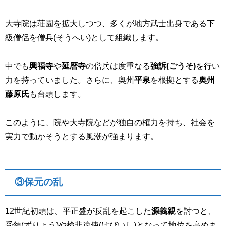
大寺院は荘園を拡大しつつ、多くが地方武士出身である下
級僧侶を僧兵(そうへい)として組織します。
中でも
興福寺
や
延暦寺
の僧兵は度重なる
強訴
(ごうそ)
を行い
力を持っていました。さらに、奥州
平泉
を根拠とする
奥州
藤原氏
も台頭します。
このように、院や大寺院などが独自の権力を持ち、社会を
実力で動かそうとする風潮が強まります。
③保元の乱
12
世紀初頭は、平正盛が反乱を起こした
源義親
を討つと、
受領(ずりょう)や検非違使(けびいし)となって地位を高めま