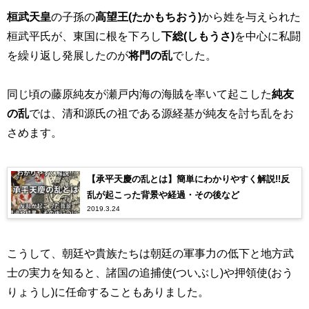
桓武天皇
の子孫の
高望王(たかもちおう)
から姓を与えられた
桓武平氏が、東国に根を下ろし
下総
(しもうさ)
を中心に私闘
を繰り返し発展したのが
将門の乱
でした。
同じ頃の藤原純友が瀬戸内海の海賊を率いて起こした
純友
の乱
では、清和源氏の祖である源経基が純友を討ち乱をお
さめます。
【承平天慶の乱とは】簡単にわかりやすく解説!!反
乱が起こった背景や経過・その後など
2019.3.24
こうして、朝廷や貴族たちは朝廷の軍事力の低下と地方武
士の実力を知ると、諸国の追捕使(ついぶし)や押領使(おう
りょうし)に任命することもありました。