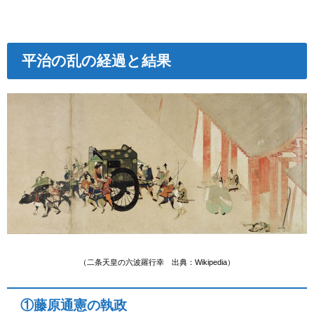
平治の乱の経過と結果
（
二条天皇の六波羅行幸 出典：Wikipedia
）
①藤原通憲の執政