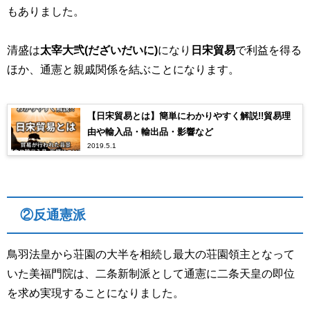
もありました。
清盛は
太宰
大弐
(だざいだいに)
になり
日宋貿易
で利益を得る
ほか、通憲と親戚関係を結ぶことになります。
【日宋貿易とは】簡単にわかりやすく解説!!貿易理
由や輸入品・輸出品・影響など
2019.5.1
②反通憲派
鳥羽法皇から荘園の大半を相続し最大の荘園領主となって
いた美福門院は、二条新制派として通憲に二条天皇の即位
を求め実現することになりました。