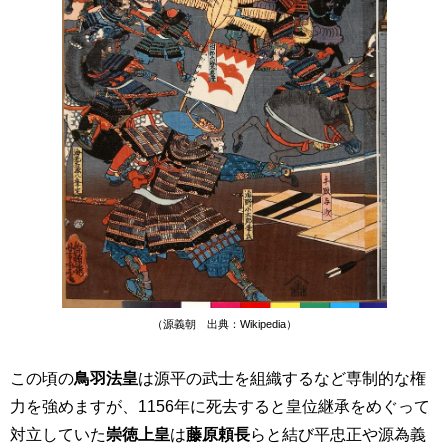
（源義朝 出典：Wikipedia）
この頃の
鳥羽法皇
は源平の武士を組織するなど専制的な権
力を強めますが、
1156
年に死去すると皇位継承をめぐって
対立していた
崇徳上皇
は
藤原頼長
らと結び平忠正や源為義