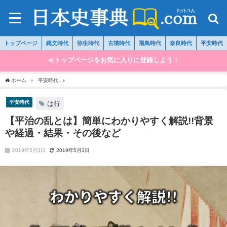
トップページ
縄文時代
弥生時代
古墳時代
飛鳥時代
奈良時代
平安時代
≪トップページをお気に入りに登録しよう！
ホーム
平安時代
【平治の乱とは】簡単にわかりやすく解説!!背景や経過・結果・その
平安時代
は行
【平治の乱とは】簡単にわかりやすく解説!!背景
や経過・結果・その後など
2019年5月3日
2019年5月3日