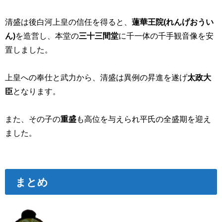
清盛は後白河上皇の信任を得ると、
蓮華王院(れんげおうい
ん)
を造営し、本堂の
三十三
間
堂
に千一体の千手観音像を安
置しました。
上皇への奉仕と武力から、清盛は異例の昇進を遂げ
太政
大
臣
となります。
また、その子の
重盛
も高位を与えられ平氏の全盛期を迎え
ました。
まとめ