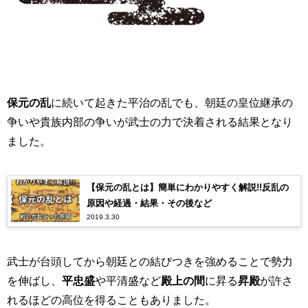
保元の乱
に続いて起きた平治の乱でも、朝廷の皇位継承の
争いや貴族内部の争いが武士の力で決着される結果となり
ました。
【保元の乱とは】簡単にわかりやすく解説!!反乱の
原因や経過・結果・その後など
2019.3.30
武士が台頭してから朝廷との結びつきを強めることで勢力
を伸ばし、
平忠盛
や平清盛など
殿上
の間
に昇る
昇殿
が許さ
れるほどの高位を得ることもありました。