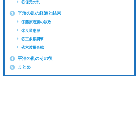
③保元の乱
平治の乱の経過と結果
3
①藤原通憲の執政
②反通憲派
③三条殿襲撃
④六波羅合戦
平治の乱のその後
4
まとめ
5