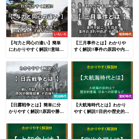
いろいろ
昭和時代
【与力と同心の違い】簡単
【三月事件とは】わかりや
にわかりやすく解説!!意味や
すく解説!!事件の原因や内
身分・人数など
容・十月事件についても
明治時代
室町時代
【日露戦争とは】簡単に分
【大航海時代とは】わかり
かりやすく解説!!原因や勝敗
やすく解説!!目的や歴史的意
結果･その後の影響など
義･日本への影響など