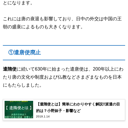
とになります。
これには唐の衰退も影響しており、日中の外交は中国の王
朝の盛衰によるものも大きくなります。
①遣唐使廃止
遣隋使
に続いて
630
年に始まった遣唐使は、
200
年以上にわ
たり唐の文化や制度および仏教などさまざまなものを日本
にもたらしました。
【遣隋使とは】簡単にわかりやすく解説!!派遣の目
的は？小野妹子・影響など
2019.1.14