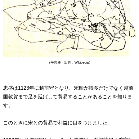
（平忠盛 出典：Wikipedia）
忠盛は
1123
年に越前守となり、宋船が博多だけでなく越前
国敦賀まで足を延ばして貿易することがあることを知りま
す。
このときに宋との貿易で利益に目をつけました。