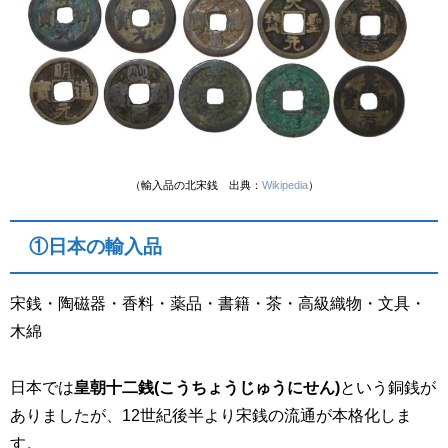
（輸入品の北宋銭 出典：
Wikipedia
）
①日本の輸入品
宋銭・陶磁器・香料・薬品・書籍・茶・高級織物・文具・
木綿
日本では
皇朝十二銭(こうちょうじゅうにせん)
という銅銭が
ありましたが、12世紀後半より宋銭の流通が本格化しま
す。