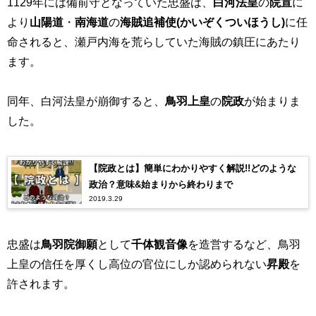
1129
年には備前守となっていた忠盛は、
白河法皇
の
院宣
に
より
山陽道
・
南海道
の
海賊追補使(かいぞくついほうし)
に任
命されると、瀬戸内海を荒らしていた海賊の鎮圧にあたり
ます。
同年、白河法皇が崩御すると、
鳥羽上皇
の
院政
が始まりま
した。
【院政とは】簡単にわかりやすく解説!!どのような
政治？意味&始まりから終わりまで
2019.3.29
忠盛は
鳥羽院御願
として
千体観音像
を造営するなど、鳥羽
上皇の信任を厚くし高位の官位にしか認められない
昇殿
を
許されます。