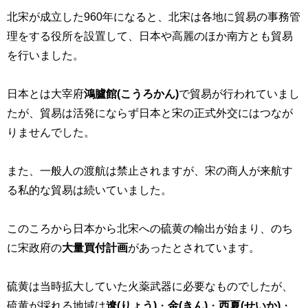
北宋が成立した
960
年になると、北宋は各地に貿易の事務管
理をする役所を設置して、日本や高麗のほか南方とも貿易
を行いました。
日本とは大宰府
鴻臚館(こうろかん)
で貿易が行われていまし
たが、貿易は活発にならず日本と宋の正式外交にはつなが
りませんでした。
また、一般人の渡航は禁止されますが、宋の商人が来航す
る私的な貿易は続いていました。
このころから日本から北宋への硫黄の輸出が始まり、のち
に宋政府の
大量買付計画
があったとされています。
硫黄は当時拡大していた火薬武器に必要なものでしたが、
硫黄が採れる地域は
遼(りょう)
・
金
(きん)
・
西夏
(せいか)
・