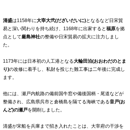
清盛
は
1158
年に
大宰大弐(だざいだいに)
となるなど日宋貿
易と深い関わりを持ち続け、1168年に出家すると
福原
を拠
点として
厳島神社
の整備や日宋貿易の拡大に注力しまし
た。
1173
年には日本初の人工港となる
大輪田泊(おおわだのとま
り)
の改修に着手し、私財を投じた難工事は二年後に完成し
ます。
他には、瀬戸内航路の備前国牛窓や備後国柄・尾道などが
整備され、広島県呉市と倉橋島を隔てる海峡である
音戸
(お
んど)
の瀬戸
を開削しました。
清盛が宋船を兵庫まで招き入れたことは、大宰府の干渉を