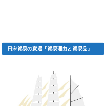
日宋貿易の変遷「貿易理由と貿易品」