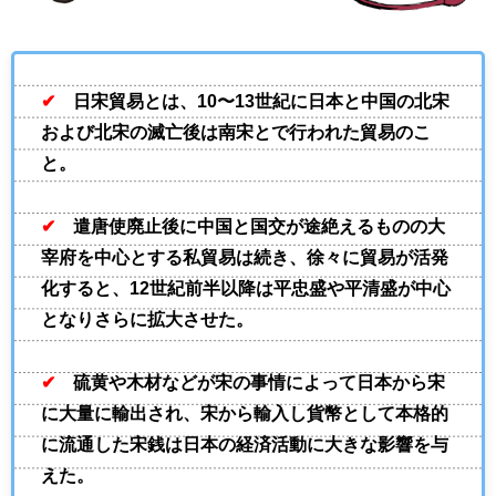
✔
日宋貿易とは、10〜13世紀に日本と中国の北宋
および北宋の滅亡後は南宋とで行われた貿易のこ
と。
✔
遣唐使廃止後に中国と国交が途絶えるものの大
宰府を中心とする私貿易は続き、徐々に貿易が活発
化すると、12世紀前半以降は平忠盛や平清盛が中心
となりさらに拡大させた。
✔
硫黄や木材などが宋の事情によって日本から宋
に大量に輸出され、宋から輸入し貨幣として本格的
に流通した宋銭は日本の経済活動に大きな影響を与
えた。