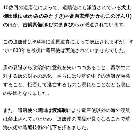
10
数回の遣唐使によって、遣隋使にも派遣されている
犬上
御田鍬(いぬかみのみたすき)
や
高向
玄理
(たかむこのげんり)
のほか、
吉備
真備
(きびのまきび)
らが派遣されています。
この遣唐使は
894
年に菅原道真によって廃止されますが、す
でに
838
年を最後に遣唐使は実施されていませんでした。
唐の衰退から政治的な意義を失いつつあること、留学生に
対する唐の対応の悪化、さらには渡航途中での遭難が頻発
すること、拒否して逃亡するものも現れたことなども廃止
の要因となりました。
また、遣唐使の期間は
渡海制
により遣唐使以外の海外渡航
は禁止されていたため、遣唐使の間隔が長くなることで航
海技術や造船技術の低下を招きました。