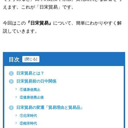
えます。これが「日宋貿易」です。
今回はこの
『日宋貿易』
について、簡単にわかりやすく解
説していきます。
目次
[
閉じる
]
日宋貿易とは？
1
日宋貿易前の日中関係
2
①遣唐使廃止
②遣唐使廃止後
日宋貿易の変遷「貿易理由と貿易品」
3
①北宋時代
②南宋時代