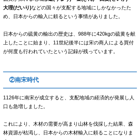
大理
(だいり)
などの国々が支配する地域にしかなかったた
め、日本からの輸入に頼るという事情がありました。
日本からの硫黄の輸出の歴史は、
988
年に
420kg
の硫黄を献
上したことに始まり、
11
世紀後半には宋の商人による買付
が何度も行われていたという記録が残っています。
②南宋時代
1126
年に南宋が成立すると、支配地域の経済的が発展し人
口も急増しました。
これにより、木材の需要が高まり山林を伐採した結果、森
林資源が枯渇し、日本からの木材輸入に頼ることになりま