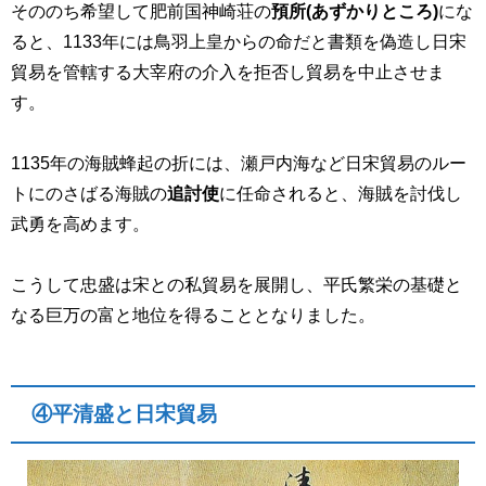
そののち希望して肥前国神崎荘の
預所(あずかりところ)
にな
ると、1133年には鳥羽上皇からの命だと書類を偽造し日宋
貿易を管轄する大宰府の介入を拒否し貿易を中止させま
す。
1135
年の海賊蜂起の折には、瀬戸内海など日宋貿易のルー
トにのさばる海賊の
追討使
に任命されると、海賊を討伐し
武勇を高めます。
こうして忠盛は宋との私貿易を展開し、平氏繁栄の基礎と
なる巨万の富と地位を得ることとなりました。
④平清盛と日宋貿易