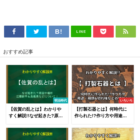
LINE
おすすめ記事
明治時代
いろいろ
【佐賀の乱とは】わかりや
【打製石器とは】何時代に
すく解説!!なぜ起きた?原因
作られた!?作り方や用途・
や場所･江藤新平＆島義勇な
種類&切れ味などの特徴！
ど