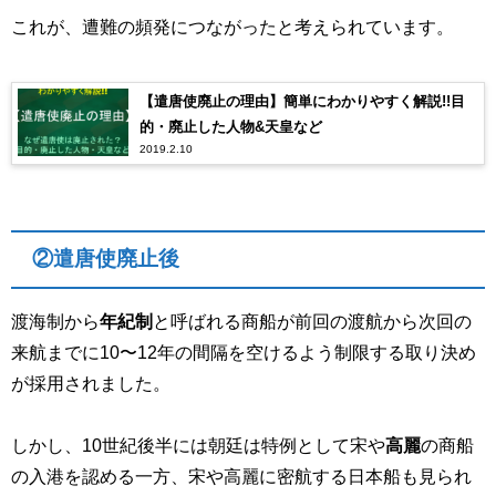
これが、遭難の頻発につながったと考えられています。
【遣唐使廃止の理由】簡単にわかりやすく解説!!目
的・廃止した人物&天皇など
2019.2.10
②遣唐使廃止後
渡海制から
年紀制
と呼ばれる商船が前回の渡航から次回の
来航までに
10
〜
12
年の間隔を空けるよう制限する取り決め
が採用されました。
しかし、
10
世紀後半には朝廷は特例として宋や
高麗
の商船
の入港を認める一方、宋や高麗に密航する日本船も見られ