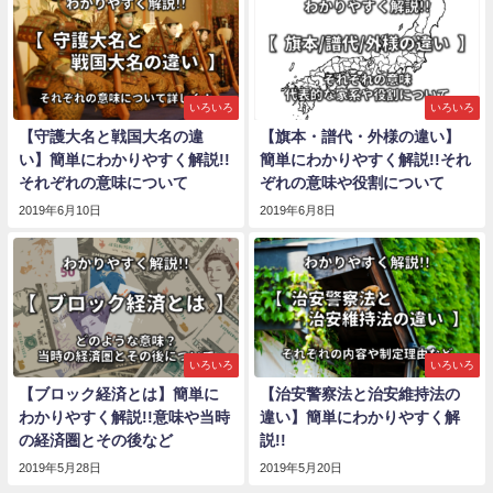
いろいろ
いろいろ
【守護大名と戦国大名の違
【旗本・譜代・外様の違い】
い】簡単にわかりやすく解説!!
簡単にわかりやすく解説!!それ
それぞれの意味について
ぞれの意味や役割について
2019年6月10日
2019年6月8日
いろいろ
いろいろ
【ブロック経済とは】簡単に
【治安警察法と治安維持法の
わかりやすく解説!!意味や当時
違い】簡単にわかりやすく解
の経済圏とその後など
説!!
2019年5月28日
2019年5月20日