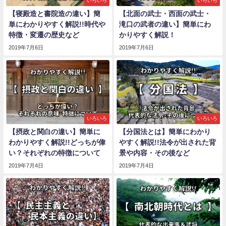
いろいろ
いろいろ
【寝殿造と書院造の違い】簡
【北面の武士・西面の武士・
単にわかりやすく解説!!時代や
滝口の武者の違い】簡単にわ
特徴・変遷の歴史など
かりやすく解説！
2019年7月6日
2019年7月6日
いろいろ
いろいろ
【摂政と関白の違い】簡単に
【分国法とは】簡単にわかり
わかりやすく解説!!どっちが偉
やすく解説!!法令が出された背
い？それぞれの特徴について
景や内容・その後など
2019年7月4日
2019年7月4日