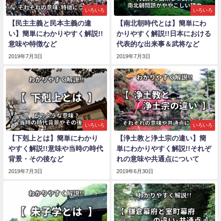
いろいろ
いろいろ
【民主主義と民本主義の違
【南北朝時代とは】簡単にわ
い】簡単にわかりやすく解説!!
かりやすく解説!!日本における
意味や特徴など
代表的な出来事＆武将など
2019年7月3日
2019年7月3日
いろいろ
いろいろ
【下剋上とは】簡単にわかり
【浄土教と浄土宗の違い】簡
やすく解説!!意味や当時の時代
単にわかりやすく解説!!それぞ
背景・その後など
れの意味や共通点について
2019年7月3日
2019年6月30日