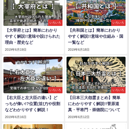
いろいろ
いろいろ
【大宰府とは】簡単にわかり
【共和国とは】簡単にわかり
やすく解説!!意味や設けられた
やすく解説!!意味や仕組み・国
理由・歴史など
一覧など
2019年6月19日
2019年6月18日
いろいろ
いろいろ
【右大臣と左大臣の違い】ど
【日本三大怨霊まとめ】簡単
っちが偉い!?位置(並び)や役割
にわかりやすく解説!!菅原道
などわかりやすく解説！
真・平将門・崇徳院について
2019年6月16日
2019年6月12日