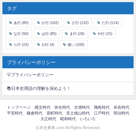
タグ
あ行
(85)
か行
(162)
さ行
(132)
た行
(114)
な行
(50)
は行
(85)
ま行
(28)
や行
(15)
ら行
(23)
わ行
(4)
違い
(100)
プライバシーポリシー
💡プライバシーポリシー
📚日本史用語の理解を深めよう！
トップページ
縄文時代
弥生時代
古墳時代
飛鳥時代
奈良時代
平安時代
鎌倉時代
室町時代
安土桃山時代
江戸時代
明治時代
大正時代
昭和時代
いろいろ
日本史事典.com All Rights Reserved.