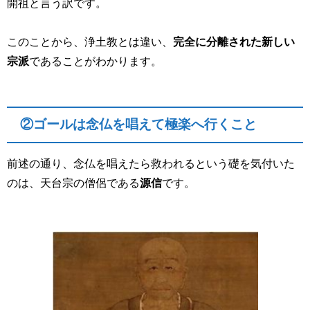
開祖と言う訳です。
このことから、浄土教とは違い、
完全に分離された新しい
宗派
であることがわかります。
②ゴールは念仏を唱えて極楽へ行くこと
前述の通り、念仏を唱えたら救われるという礎を気付いた
のは、天台宗の僧侶である
源信
です。