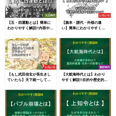
大正時代
いろいろ
【五・四運動とは】簡単に
【旗本・譜代・外様の違
わかりやすく解説!!内容や背
い】簡単にわかりやすく解
景･きっかけ･影響について
説!!それぞれの意味や役割に
ついて
いろいろ
室町時代
【もし武田信玄が長生きし
【大航海時代とは】わかり
ていたら】天下統一してい
やすく解説!!目的や歴史的意
た!? その後の日本はどうな
義･日本への影響など
った？