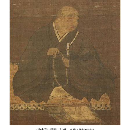
（浄土宗の開祖 法然 出典：Wikipedia）