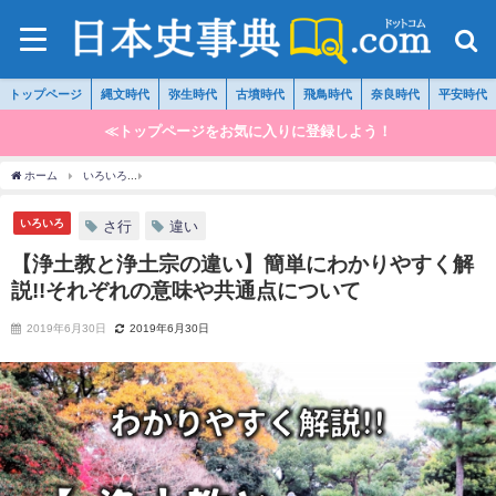
トップページ
縄文時代
弥生時代
古墳時代
飛鳥時代
奈良時代
平安時代
≪トップページをお気に入りに登録しよう！
ホーム
いろいろ
【浄土教と浄土宗の違い】簡単にわかりやすく解説!!それぞれの意味
いろいろ
さ行
違い
【浄土教と浄土宗の違い】簡単にわかりやすく解
説!!それぞれの意味や共通点について
2019年6月30日
2019年6月30日