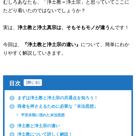
むしろあなたも、「浄土教＝浄土宗」と思っていてここに
たどり着いたのではないでしょうか？
実は、
浄土教と浄土真宗は、そもそもモノが違う
んです！
今回は、
『浄土教と浄土宗の違い』
について、簡単にわか
りやすく解説していきます。
目次
[
閉じる
]
まずは浄土教と浄土宗の共通点を知ろう！
1
両者を押さえるために必要な「末法思想」
2
平安末期に現れた末法思想
浄土教と浄土宗の違い
3
浄土教について詳しく解説！
4