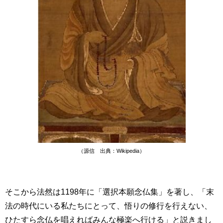
（源信 出典：Wikipedia）
そこから法然は1198年に「選択本願念仏集」を著し、「末
法の時代にいる私たちにとって、悟りの修行を行えない、
ひたすら念仏を唱えればみんな極楽へ行ける」と説きまし