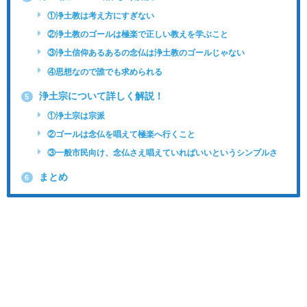
①浄土教は考え方にすぎない
②浄土教のゴールは極楽で正しい教えを学ぶこと
③浄土信仰あるあるの念仏は浄土教のゴールじゃない
④思想なので誰でも求められる
浄土宗について詳しく解説！
5
①浄土宗は宗派
②ゴールは念仏を唱えて極楽へ行くこと
③一般市民向け、念仏さえ唱えていればいいというシンプルさ
まとめ
6