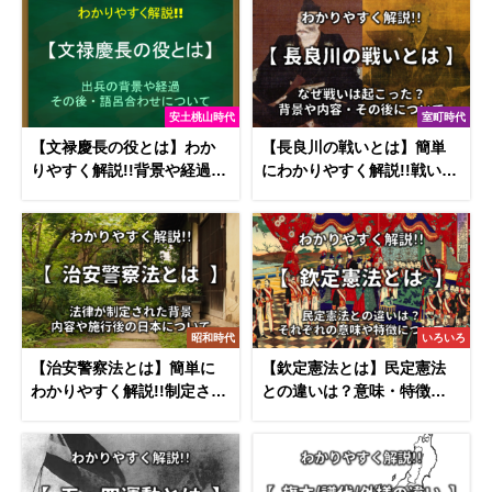
安土桃山時代
室町時代
【文禄慶長の役とは】わか
【長良川の戦いとは】簡単
りやすく解説!!背景や経過・
にわかりやすく解説!!戦いの
その後・語呂合わせなど
背景や内容・その後など
昭和時代
いろいろ
【治安警察法とは】簡単に
【欽定憲法とは】民定憲法
わかりやすく解説!!制定され
との違いは？意味・特徴を
た背景や内容・その後など
わかりやすく解説!!