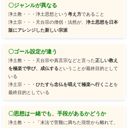
〇ジャンルが異なる
浄土教・・・浄土思想という
考え方
であること
浄土宗・・・天台宗の僧侶・法然が、
浄土思想を日本
版にアレンジした新しい宗派
〇ゴール設定が違う
浄土教・・・天台宗や真言宗などと言った
正しい教え
を極楽で学び、成仏する
ということが最終目的として
いる
浄土宗・・・
ひたすら念仏を唱えて極楽へ行くこと
を
最終目的としている
〇思想は一緒でも、手段があるかどうか
浄土教・・・「末法で苦難に満ちた現世から離れて、