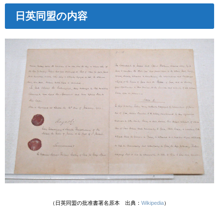
日英同盟の内容
（日英同盟の
批准書署名原本
出典：
Wikipedia
）