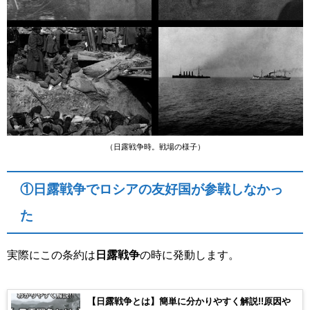
（日露戦争時。戦場の様子）
①日露戦争でロシアの友好国が参戦しなかっ
た
実際にこの条約は
日露戦争
の時に発動します。
【日露戦争とは】簡単に分かりやすく解説!!原因や