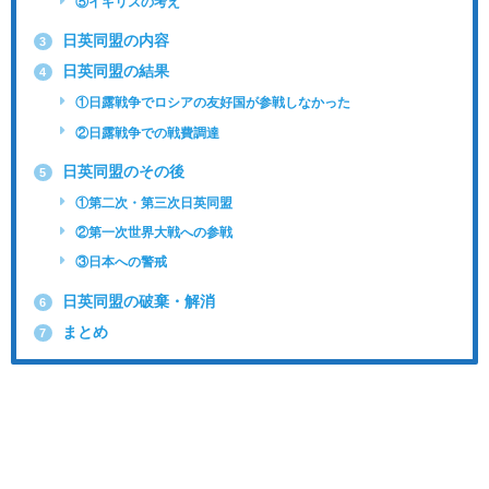
⑤イギリスの考え
日英同盟の内容
3
日英同盟の結果
4
①日露戦争でロシアの友好国が参戦しなかった
②日露戦争での戦費調達
日英同盟のその後
5
①第二次・第三次日英同盟
②第一次世界大戦への参戦
③日本への警戒
日英同盟の破棄・解消
6
まとめ
7