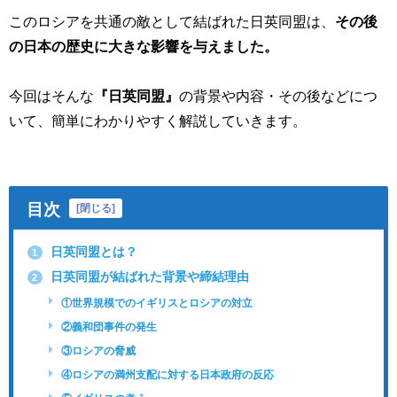
このロシアを共通の敵として結ばれた日英同盟は、
その後
の日本の歴史に大きな影響を与えました。
今回はそんな
『日英同盟』
の背景や内容・その後などにつ
いて、簡単にわかりやすく解説していきます。
目次
[
閉じる
]
日英同盟とは？
1
日英同盟が結ばれた背景や締結理由
2
①世界規模でのイギリスとロシアの対立
②義和団事件の発生
③ロシアの脅威
④ロシアの満州支配に対する日本政府の反応