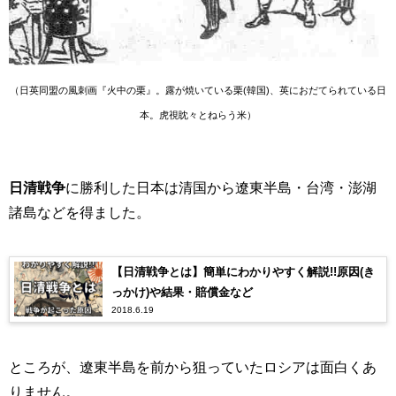
（日英同盟の風刺画『火中の栗』。
露が焼いている栗(韓国)、英におだてられている日
本。虎視眈々とねらう米
）
日清戦争
に勝利した日本は清国から遼東半島・台湾・澎湖
諸島などを得ました。
【日清戦争とは】簡単にわかりやすく解説!!原因(き
っかけ)や結果・賠償金など
2018.6.19
ところが、遼東半島を前から狙っていたロシアは面白くあ
りません。