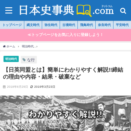
トップページ
縄文時代
弥生時代
古墳時代
飛鳥時代
奈良時代
平安時代
≪トップページをお気に入りに登録しよう！
ホーム
明治時代
【日英同盟とは】簡単にわかりやすく解説!!締結の理由や内容・結果
明治時代
な行
【日英同盟とは】簡単にわかりやすく解説!!締結
の理由や内容・結果・破棄など
2018年6月29日
2019年3月23日