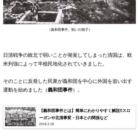
（義和団事件。戦いの様子）
日清戦争の敗北で弱いことが発覚してしまった清国は、欧
米列強によって半植民地化されていきました。
そのことに反発した民衆が義和団を中心に外国を追い出す
運動を始めました（
義和団事件
）。
【義和団事件とは】簡単にわかりやすく解説!!スロ
ーガンや北清事変・日本との関係など
2019.2.18