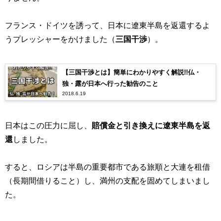
フランス・ドイツを誘って、日本に遼東半島を返還するよ
うプレッシャーをかけました（
三国干渉
）。
【三国干渉とは】簡単にわかりやすく解説!!仏・
独・露が日本へ行った勧告のこと
2018.6.19
日本はこの圧力に屈し、
賠償金と引き換えに遼東半島を返
還
しました。
すると、ロシアは半島の重要都市である旅順と大連を租借
（長期間借りること）し、満州の支配を固めてしまいまし
た。