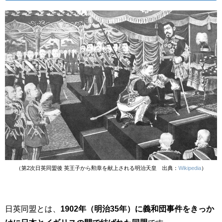
（第2次日英同盟後 英王子から勲章を献上される明治天皇 出典：
Wikipedia
）
日英同盟とは、
1902年（明治35年）に義和団事件をきっか