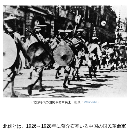
（北伐時代の国民革命軍兵士 出典：
Wikipedia
）
北伐とは、
1926～1928年に
蒋介石率いる中国の国民革命軍