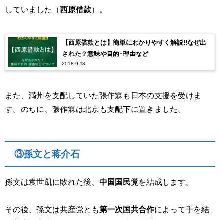
していました（
西原借款
）。
【西原借款とは】簡単にわかりやすく解説!!なぜ出
された？意味や目的･理由など
2018.9.13
また、満州を支配していた張作霖も日本の支援を受けま
す。のちに、張作霖は北京も支配下に置きました。
③孫文と蒋介石
孫文は袁世凱に敗れた後、
中国国民党
を結成します。
その後、孫文は共産党とも
第一次国共合作
によって手を結