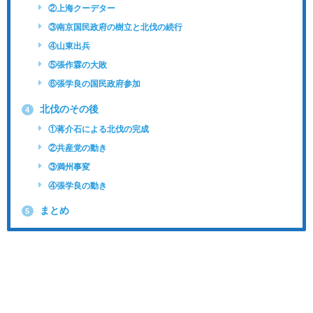
②上海クーデター
③南京国民政府の樹立と北伐の続行
④山東出兵
⑤張作霖の大敗
⑥張学良の国民政府参加
北伐のその後
4
①蒋介石による北伐の完成
②共産党の動き
③満州事変
④張学良の動き
まとめ
5