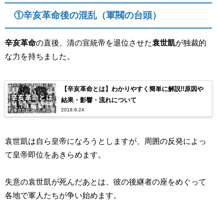
①辛亥革命後の混乱（軍閥の台頭）
辛亥革命
の直後、清の宣統帝を退位させた
袁世凱
が独裁的
な力を持ちました。
【辛亥革命とは】わかりやすく簡単に解説!!原因や
結果・影響・流れについて
2018.6.24
袁世凱は自ら皇帝になろうとしますが、周囲の反発によっ
て皇帝即位をあきらめます。
失意の袁世凱が死んだあとは、彼の後継者の座をめぐって
各地で軍人たちが争い始めます。