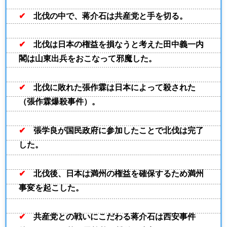
✔
北伐の中で、蒋介石は共産党と手を切る。
✔
北伐は日本の権益を損なうと考えた田中義一内
閣は山東出兵をおこなって邪魔した。
✔
北伐に敗れた張作霖は日本によって殺された
（張作霖爆殺事件）。
✔
張学良が国民政府に参加したことで北伐は完了
した。
✔
北伐後、日本は満州の権益を確保するため満州
事変を起こした。
✔
共産党との戦いにこだわる蒋介石は西安事件