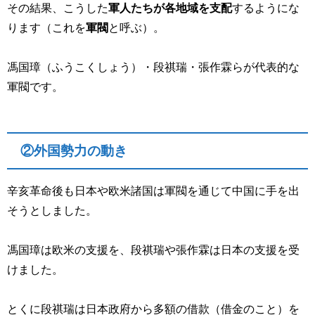
その結果、こうした
軍人たちが各地域を支配
するようにな
ります（これを
軍閥
と呼ぶ）。
馮国璋（ふうこくしょう）・段祺瑞・張作霖らが代表的な
軍閥です。
②外国勢力の動き
辛亥革命後も日本や欧米諸国は軍閥を通じて中国に手を出
そうとしました。
馮国璋は欧米の支援を、段祺瑞や張作霖は日本の支援を受
けました。
とくに段祺瑞は日本政府から多額の借款（借金のこと）を