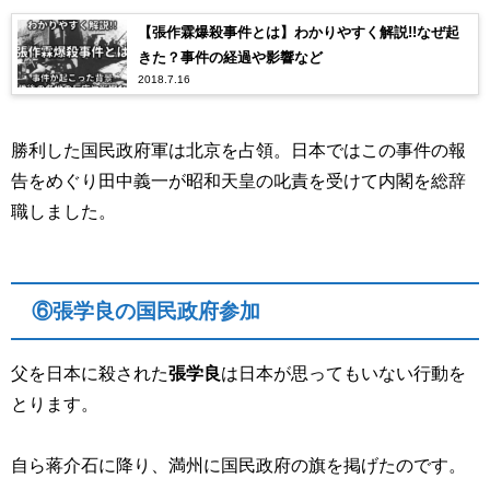
【張作霖爆殺事件とは】わかりやすく解説!!なぜ起
きた？事件の経過や影響など
2018.7.16
勝利した国民政府軍は北京を占領。日本ではこの事件の報
告をめぐり田中義一が昭和天皇の叱責を受けて内閣を総辞
職しました。
⑥張学良の国民政府参加
父を日本に殺された
張学良
は日本が思ってもいない行動を
とります。
自ら蒋介石に降り、満州に国民政府の旗を掲げたのです。