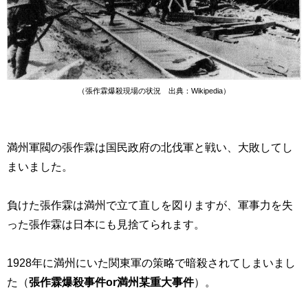
（張作霖爆殺現場の状況 出典：Wikipedia）
満州軍閥の張作霖は国民政府の北伐軍と戦い、大敗してし
まいました。
負けた張作霖は満州で立て直しを図りますが、軍事力を失
った張作霖は日本にも見捨てられます。
1928年に満州にいた関東軍の策略で暗殺されてしまいまし
た（
張作霖爆殺事件
or
満州某重大事件
）。