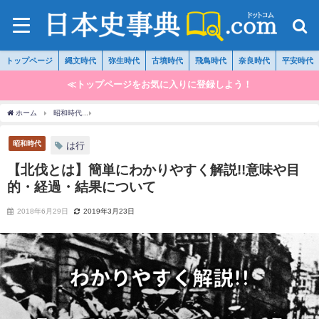
トップページ
縄文時代
弥生時代
古墳時代
飛鳥時代
奈良時代
平安時代
≪トップページをお気に入りに登録しよう！
ホーム
昭和時代
【北伐とは】簡単にわかりやすく解説!!意味や目的・経過・結果につ
昭和時代
は行
【北伐とは】簡単にわかりやすく解説!!意味や目
的・経過・結果について
2018年6月29日
2019年3月23日