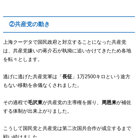
②共産党の動き
上海クーデタで国民政府と対立することになった共産党
は、共産党嫌いの蒋介石が執拗に追いかけてきたため各地
を転々とします。
逃げに逃げた共産党軍は「
長征
」1万2500キロという途方
もない移動を余儀なくされました。
その過程で
毛沢東
が共産党の主導権を握り、
周恩来
が補佐
する体制が出来上がりました。
こうして国民党と共産党は第二次国共合作が成立するまで
戦い続けました。