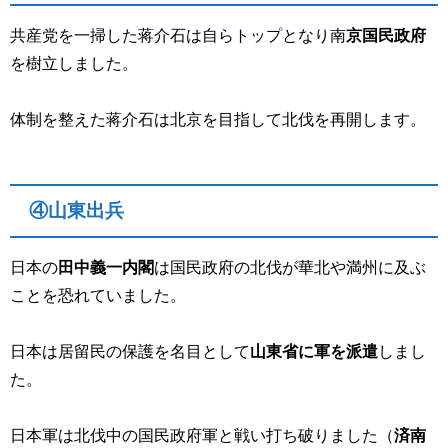
共産党を一掃した蒋介石は自らトップとなり南
京国民政府
を樹立しました。
体制を整えた蒋介石は北京を目指して北伐を再開します。
④山東出兵
日本の
田中義一内閣
は国民政府の北伐が華北や満州に及ぶ
ことを恐れていました。
日本は居留民の保護を名目として
山東省に軍を派遣
しまし
た。
日本軍は北伐中の国民政府軍と戦い打ち破りました（
済南