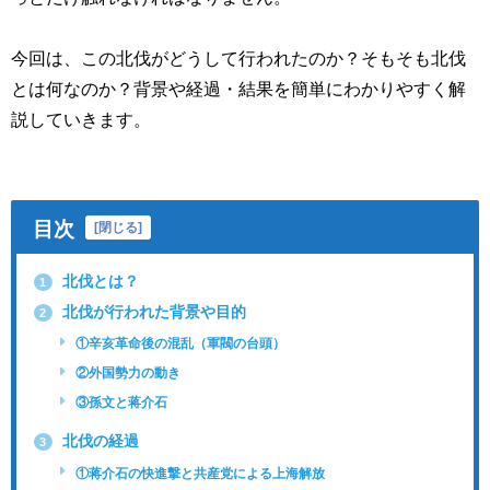
今回は、この北伐がどうして行われたのか？そもそも北伐
とは何なのか？背景や経過・結果を簡単にわかりやすく解
説していきます。
目次
[
閉じる
]
北伐とは？
1
北伐が行われた背景や目的
2
①辛亥革命後の混乱（軍閥の台頭）
②外国勢力の動き
③孫文と蒋介石
北伐の経過
3
①蒋介石の快進撃と共産党による上海解放