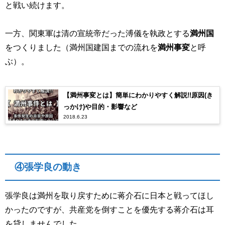
と戦い続けます。
一方、関東軍は清の宣統帝だった溥儀を執政とする
満州国
をつくりました（満州国建国までの流れを
満州事変
と呼
ぶ）。
【満州事変とは】簡単にわかりやすく解説!!原因(き
っかけ)や目的・影響など
2018.6.23
④張学良の動き
張学良は満州を取り戻すために蒋介石に日本と戦ってほし
かったのですが、共産党を倒すことを優先する蒋介石は耳
を貸しませんでした。