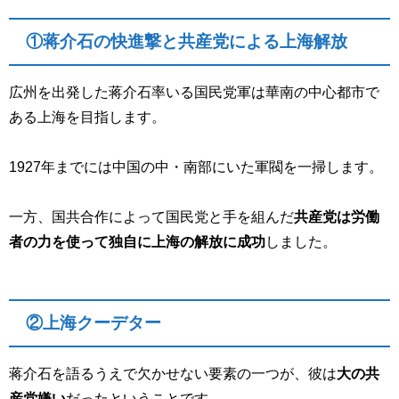
①蒋介石の快進撃と共産党による上海解放
広州を出発した蒋介石率いる国民党軍は華南の中心都市で
ある上海を目指します。
1927年までには中国の中・南部にいた軍閥を一掃します。
一方、国共合作によって国民党と手を組んだ
共産党は労働
者の力を使って独自に上海の解放に成功
しました。
②上海クーデター
蒋介石を語るうえで欠かせない要素の一つが、彼は
大の共
産党嫌い
だったということです。