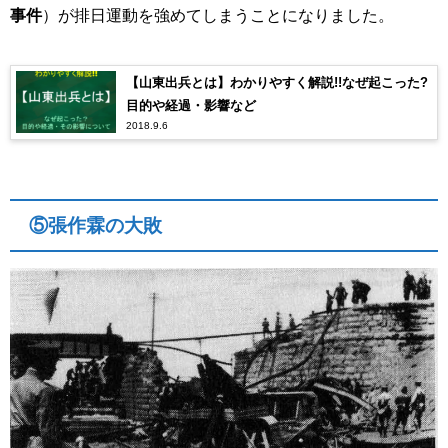
事件
）が排日運動を強めてしまうことになりました。
【山東出兵とは】わかりやすく解説!!なぜ起こった?
目的や経過・影響など
2018.9.6
⑤張作霖の大敗