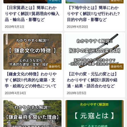
平安時代
鎌倉時代
【日宋貿易とは】簡単にわか
【下地中分とは】簡単にわか
りやすく解説!!貿易理由や輸入
りやすく解説!!なぜ行われた?
品・輸出品・影響など
目的や内容・影響など
2019年5月1日
2019年4月20日
鎌倉時代
鎌倉時代
【鎌倉文化の特徴】わかりや
【正中の変・元弘の変とは】
すく解説!!代表的な建築・文
わかりやすく解説!!原因や経
学・絵画などの特色について
過・結果・語呂合わせなど
2019年4月14日
2019年3月5日