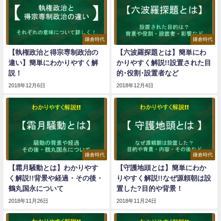
鎌倉時代
鎌倉時代
【執権政治と得宗専制政治の
【六波羅探題とは】簡単にわ
違い】簡単にわかりやすく解
かりやすく解説!!設置された目
説！
的･役割･設置者など
2018年12月6日
2018年12月4日
鎌倉時代
鎌倉時代
【霜月騒動とは】わかりやす
【守護地頭とは】簡単にわか
く解説!!背景や経過・その後・
りやすく解説!!なぜ源頼朝は設
鶴丸国永について
置した?目的や背景！
2018年11月26日
2018年11月24日