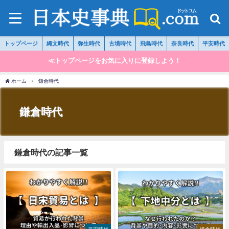
トップページ
縄文時代
弥生時代
古墳時代
飛鳥時代
奈良時代
平安時代
≪トップページをお気に入りに登録しよう！
ホーム
鎌倉時代
鎌倉時代
鎌倉時代の記事一覧