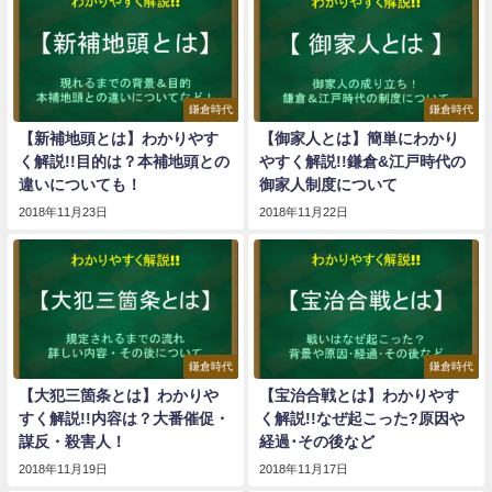
鎌倉時代
鎌倉時代
【新補地頭とは】わかりやす
【御家人とは】簡単にわかり
く解説!!目的は？本補地頭との
やすく解説!!鎌倉&江戸時代の
違いについても！
御家人制度について
2018年11月23日
2018年11月22日
鎌倉時代
鎌倉時代
【大犯三箇条とは】わかりや
【宝治合戦とは】わかりやす
すく解説!!内容は？大番催促・
く解説!!なぜ起こった?原因や
謀反・殺害人！
経過･その後など
2018年11月19日
2018年11月17日