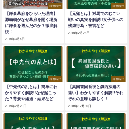
鎌倉時代
鎌倉時代
【鎌倉幕府をひらいた理由】
【元寇とは】対馬でのむごい
源頼朝がなぜ幕府を開く場所
戦いの真実を解説!!女子供への
に鎌倉を選んだのか？徹底解
残虐行為・被害など
説！
2019年2月26日
2019年3月4日
鎌倉時代
鎌倉時代
【中先代の乱とは】簡単にわ
【異国警固番役と鎮西探題の
かりやすく解説!!なぜ起こっ
違い】わかりやすく解説!!それ
た？背景や経過・結果など
ぞれの意味も詳しく！
2019年2月25日
2018年12月30日