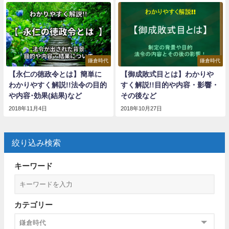
鎌倉時代
鎌倉時代
【永仁の徳政令とは】簡単に
【御成敗式目とは】わかりや
わかりやすく解説!!法令の目的
すく解説!!目的や内容・影響・
や内容･効果(結果)など
その後など
2018年11月4日
2018年10月27日
絞り込み検索
キーワード
カテゴリー