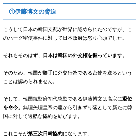
①伊藤博文の脅迫
こうして日本の韓国支配が世界に認められたのですが、こ
のハーグ密使事件に対して日本政府は怒り心頭でした。
それもそのはず、
日本は韓国の外交権を握っています
。
そのため、韓国が勝手に外交行為である密使を送るという
ことは認められません。
そして、韓国統監府初代統監である伊藤博文は高宗に
退位
を命令。
無理矢理皇帝の座から引きずり落として新たに韓
国に対して過酷な協約を結びます。
これこそが
第三次日韓協約
になります。