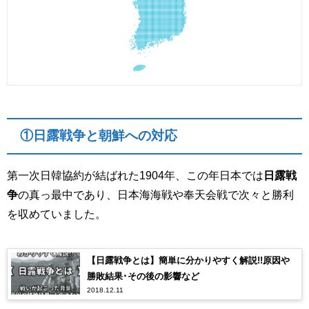
①日露戦争と朝鮮への対応
第一次日韓協約が結ばれた1904年、この年日本では
日露戦
争
の真っ最中であり、日本海海戦や奉天会戦で次々と勝利
を収めていました。
【日露戦争とは】簡単に分かりやすく解説!!原因や
勝敗結果･その後の影響など
2018.12.11