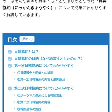
今回はそんな韓国が日本のものとなる順序となった
『日韓
協約（にっかんきょうやく）』
について簡単にわかりやす
く解説していきます。
目次
[
閉じる
]
日韓協約とは？
1
日韓協約の目的【なぜ結ぼうとしたのか？】
2
第一次日韓協約についてわかりやすく
3
①日露戦争と朝鮮への対応
②第一次日韓協約の内容と顧問政治
第二次日韓協約についてわかりやすく
4
①ポーツマス条約による韓国支配
②第二次日韓協約の内容
③韓国皇帝の抵抗