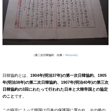
（第二次日韓協約 出典：
Wikipedia
）
日韓協約とは、
1904年(明治37年)の
第一次日韓協約
、1905
年(明治38年)の
第二次日韓協約
、1907年(明治40年)の
第三次
日韓協約
の3回にわたって行われた日本と大韓帝国との協定
のこと
です。
この協定によって韓国は日本の保護国に置かれ、その後の