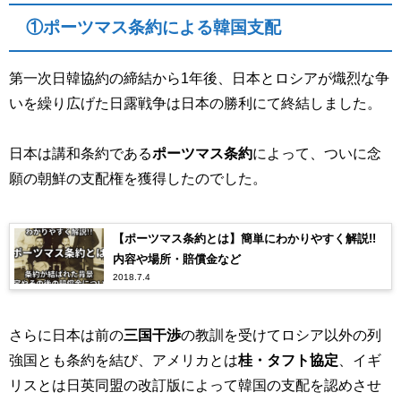
①ポーツマス条約による韓国支配
第一次日韓協約の締結から1年後、日本とロシアが熾烈な争
いを繰り広げた日露戦争は日本の勝利にて終結しました。
日本は講和条約である
ポーツマス条約
によって、ついに念
願の朝鮮の支配権を獲得したのでした。
【ポーツマス条約とは】簡単にわかりやすく解説!!
内容や場所・賠償金など
2018.7.4
さらに日本は前の
三国干渉
の教訓を受けてロシア以外の列
強国とも条約を結び、アメリカとは
桂・タフト協定
、イギ
リスとは日英同盟の改訂版によって韓国の支配を認めさせ