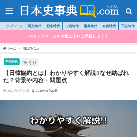
トップページ
縄文時代
弥生時代
古墳時代
飛鳥時代
奈良時代
平安時代
≪トップページをお気に入りに登録しよう！
ホーム
明治時代
【日韓協約とは】わかりやすく解説!!なぜ結ばれた？背景や内容・問
明治時代
な行
【日韓協約とは】わかりやすく解説!!なぜ結ばれ
た？背景や内容・問題点
2019年3月20日
2019年3月20日