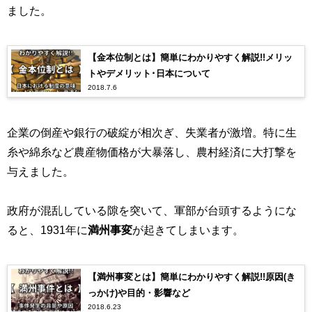
ました。
【金本位制とは】簡単にわかりやすく解説!!メリッ
トやデメリット･日本について
2018.7.6
企業の倒産や銀行の破綻が相次ぎ、失業者が激増。特に生
糸や綿糸など農産物価格が大暴落し、農村経済に大打撃を
与えました。
政府が混乱している隙を突いて、軍部が台頭するようにな
ると、1931年に
満州事変
が起きてしまいます。
【満州事変とは】簡単にわかりやすく解説!!原因(き
っかけ)や目的・影響など
2018.6.23