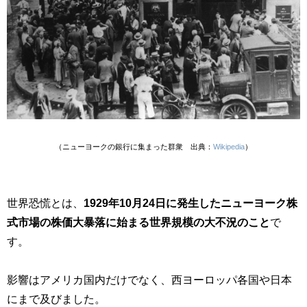
（ニューヨークの銀行に集まった群衆 出典：
Wikipedia
）
世界恐慌とは、
1929年10月24日に発生したニューヨーク株
式市場の株価大暴落に始まる世界規模の大不況のこと
で
す。
影響はアメリカ国内だけでなく、西ヨーロッパ各国や日本
にまで及びました。