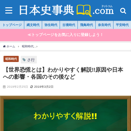
トップページ
縄文時代
弥生時代
古墳時代
飛鳥時代
奈良時代
平安時代
≪トップページをお気に入りに登録しよう！
ホーム
昭和時代
【世界恐慌とは】わかりやすく解説!!原因や日本への影響・各国のそ
昭和時代
さ行
【世界恐慌とは】わかりやすく解説!!原因や日本
への影響・各国のその後など
2019年2月25日
2019年3月2日