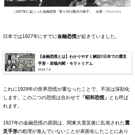
（1927年に起こった金融恐慌「取り付け騒ぎの様子」 出典：
Wikipedia
）
日本では1927年にすでに
金融恐慌
が起きていました。
【金融恐慌とは】わかりやすく解説!!日本での震災
手形・若槻内閣・モラトリアム
2018.7.6
これに1929年の世界恐慌が重なったことで、不況は深刻化
します。この二つの恐慌は合わせて
「昭和恐慌」
とも呼ば
れます。
1927年の金融恐慌の原因は、関東大震災後に乱発された
震
災手形
の処理が進んでいないことが表面化したことにあり