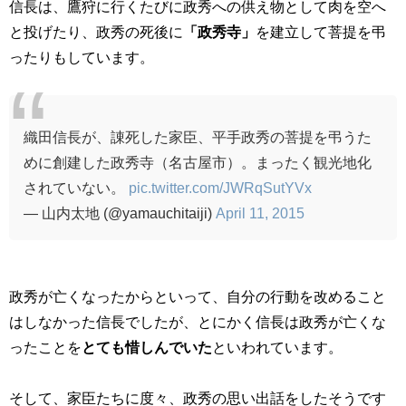
信長は、鷹狩に行くたびに政秀への供え物として肉を空へ
と投げたり、政秀の死後に
「政秀寺」
を建立して菩提を弔
ったりもしています。
織田信長が、諌死した家臣、平手政秀の菩提を弔うた
めに創建した政秀寺（名古屋市）。まったく観光地化
されていない。
pic.twitter.com/JWRqSutYVx
— 山内太地 (@yamauchitaiji)
April 11, 2015
政秀が亡くなったからといって、自分の行動を改めること
はしなかった信長でしたが、とにかく信長は政秀が亡くな
ったことを
とても惜しんでいた
といわれています。
そして、家臣たちに度々、政秀の思い出話をしたそうです