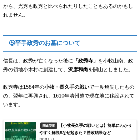
から、光秀も政秀と比べられたりしたこともあるのかもし
れません。
⑤平手政秀のお墓について
信長は、政秀が亡くなった後に
「政秀寺」
を小牧山南、政
秀の領地小木村に創建して、
沢彦和尚
を開山としました。
政秀寺は1584年の
小牧・長久手の戦い
で一度焼失したもの
の、翌年に再興され、1610年清州越で現在地に移設されて
います。
【小牧長久手の戦いとは】簡単にわかり
関連記事
やすく解説!!なぜ起きた？勝敗結果など
2019.1.21