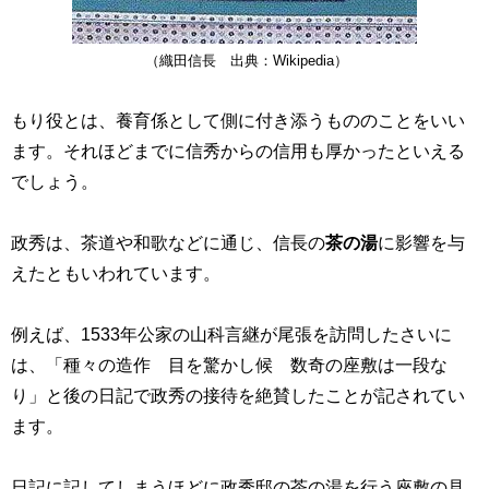
（織田信長 出典：Wikipedia）
もり役とは、養育係として側に付き添うもののことをいい
ます。それほどまでに信秀からの信用も厚かったといえる
でしょう。
政秀は、茶道や和歌などに通じ、信長の
茶の湯
に影響を与
えたともいわれています。
例えば、1533年公家の山科言継が尾張を訪問したさいに
は、「種々の造作 目を驚かし候 数奇の座敷は一段な
り」と後の日記で政秀の接待を絶賛したことが記されてい
ます。
日記に記してしまうほどに政秀邸の茶の湯を行う座敷の見