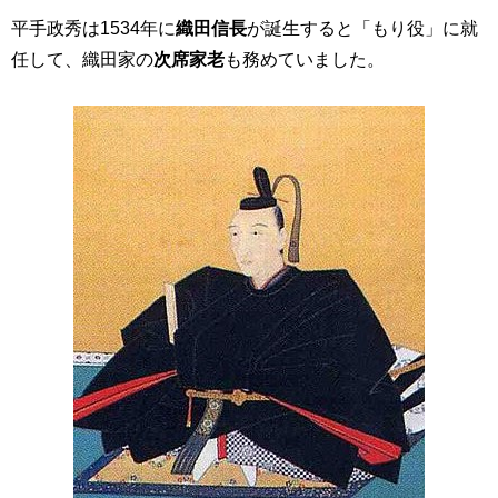
平手政秀は1534年に
織田信長
が誕生すると「もり役」に就
任して、織田家の
次席家老
も務めていました。