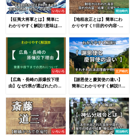
いろいろ
明治時代
【征夷大将軍とは】簡単に
【地租改正とは】簡単にわ
わかりやすく解説!!意味は？
かりやすく!!目的や内容･結
摂政・関白との違いなど
果･反対一揆について
いろいろ
江戸時代
【広島・長崎の原爆投下理
【謝恩使と慶賀使の違い】
由】なぜ2県が選ばれたの
簡単にわかりやすく解説!!派
か？背景や投下までの流
遣理由や特徴について
れ。
いろいろ
明治時代