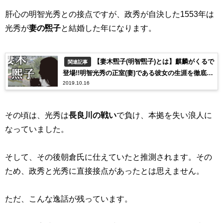
肝心の明智光秀との接点ですが、政秀が自決した1553年は
光秀が
妻の煕子
と結婚した年になります。
【妻木煕子(明智煕子)とは】麒麟がくるで
関連記事
登場!!明智光秀の正室(妻)である彼女の生涯を徹底解
2019.10.16
説！
その頃は、光秀は
長良川の戦い
で負け、本拠を失い浪人に
なっていました。
そして、その後朝倉氏に仕えていたと推測されます。その
ため、政秀と光秀に直接接点があったとは思えません。
ただ、こんな逸話が残っています。