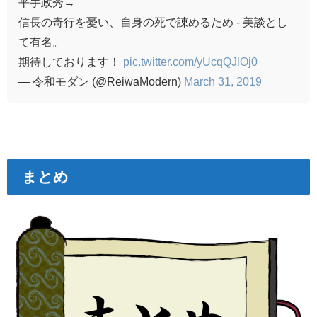
平手政秀→
信長の奇行を憂い、自身の死で諌めるため - 美談とし
て有名。
期待しております！
pic.twitter.com/yUcqQJlOj0
— 令和モダン (@ReiwaModern)
March 31, 2019
まとめ