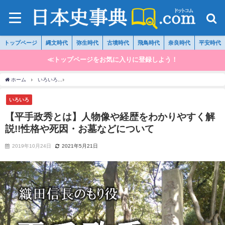
トップページ
縄文時代
弥生時代
古墳時代
飛鳥時代
奈良時代
平安時代
≪トップページをお気に入りに登録しよう！
ホーム
いろいろ
【平手政秀とは】人物像や経歴をわかりやすく解説!!性格や死因・お
いろいろ
【平手政秀とは】人物像や経歴をわかりやすく解
説!!性格や死因・お墓などについて
2019年10月24日
2021年5月21日