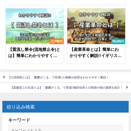
響・その後など
容や中心人物・語呂合わせ
など
江戸時代
明治時代
【質流し禁令(流地禁止令)と
【産業革命とは】簡単にわ
は】簡単にわかりやすく解
かりやすく解説!!イギリス発
説!!目的や内容･影響など
展の背景と影響･問題点･日
本について
【土田御前とは】「麒麟がくる」で登場!!人物像や経歴をわかりやすく解説！
【斎藤道三の生涯とは】「麒麟がくる」で登場!!織田信長との関係や彼の最期を紹介！
絞り込み検索
キーワード