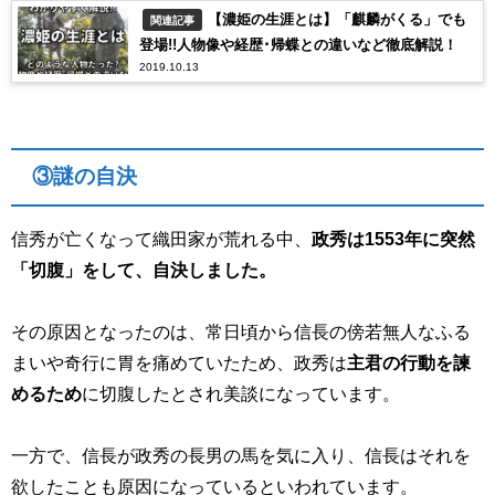
【濃姫の生涯とは】「麒麟がくる」でも
関連記事
登場!!人物像や経歴･帰蝶との違いなど徹底解説！
2019.10.13
③謎の自決
信秀が亡くなって織田家が荒れる中、
政秀は1553年に突然
「切腹」をして、自決しました。
その原因となったのは、常日頃から信長の傍若無人なふる
まいや奇行に胃を痛めていたため、政秀は
主君の行動を諫
めるため
に切腹したとされ美談になっています。
一方で、信長が政秀の長男の馬を気に入り、信長はそれを
欲したことも原因になっているといわれています。