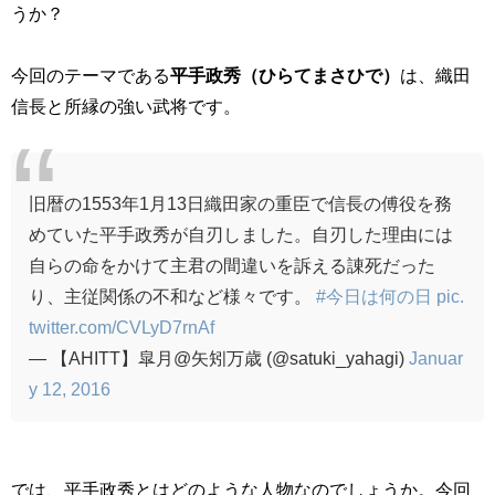
うか？
今回のテーマである
平手政秀（ひらてまさひで）
は、織田
信長と所縁の強い武将です。
旧暦の1553年1月13日織田家の重臣で信長の傅役を務
めていた平手政秀が自刃しました。自刃した理由には
自らの命をかけて主君の間違いを訴える諌死だった
り、主従関係の不和など様々です。
#今日は何の日
pic.
twitter.com/CVLyD7rnAf
— 【AHITT】皐月@矢矧万歳 (@satuki_yahagi)
Januar
y 12, 2016
では、平手政秀とはどのような人物なのでしょうか。今回