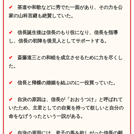
✔
茶道や和歌などに秀でた一面があり、その力を公
家の山科言継も絶賛していた。
✔
信長誕生後は信長のもり役になり、信長を指導
し、信長の初陣を後見人としてサポートする。
✔
斎藤道三との和睦を成立させるために力を尽くし
た。
✔
信長と帰蝶の婚姻を結ぶのに一役買っていた。
✔
自決の原因は、信長が「おおうつけ」と呼ばれて
いたため、主君としての自覚を持って欲しいと自分の
命をなげうったとい
う一説がある。
✔
自決の原因には、息子の馬を欲しがった信長の願