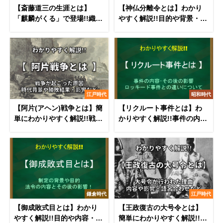
【斎藤道三の生涯とは】
【神仏分離令とは】わかり
「麒麟がくる」で登場!!織田
やすく解説!!目的や背景・結
信長との関係や彼の最期を
果・廃仏毀釈など
紹介！
江戸時代
昭和時代
【阿片(アヘン)戦争とは】簡
【リクルート事件とは】わ
単にわかりやすく解説!!戦争
かりやすく解説!!事件の内
の原因や結果・影響など
容･その後の影響について
鎌倉時代
江戸時代
【御成敗式目とは】わかり
【王政復古の大号令とは】
やすく解説!!目的や内容・影
簡単にわかりやすく解説!!内