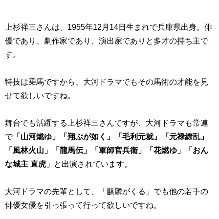
上杉祥三さんは、1955年12月14日生まれで兵庫県出身。俳
優であり、劇作家であり、演出家でありと多才の持ち主で
す。
特技は乗馬ですから、大河ドラマでもその馬術の才能を見
せて欲しいですね。
舞台でも活躍する上杉祥三さんですが、大河ドラマも常連
で
「山河燃ゆ」「翔ぶが如く」「毛利元就」「元禄繚乱」
「風林火山」「龍馬伝」「軍師官兵衛」「花燃ゆ」「おん
な城主 直虎」
と出演されています。
大河ドラマの先輩として、「麒麟がくる」でも他の若手の
俳優女優を引っ張って行って欲しいですね。