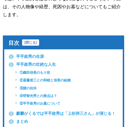
は、その人物像や経歴、死因やお墓などについてもご紹介
します。
目次
[
閉じる
]
平手政秀の生涯
1
平手政秀の壮絶な人生
2
①織田信長のもり役
②斎藤道三との和睦と信長の結婚
③謎の自決
④明智光秀との接点は？
⑤平手政秀のお墓について
麒麟がくるでは平手政秀は「上杉祥三さん」が演じる！
3
まとめ
4