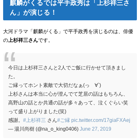
麒麟がくるでは平手政秀は「上杉祥三さ
ん」が演じる！
大河ドラマ「麒麟がくる」で平手政秀を演じるのは、俳優
の
上杉祥三さん
です。
今日は上杉祥三さんと2人でご飯に行かせて頂きまし
た。
ご縁ってホント素敵で大切だなぁ(っ´∀`)
上杉さんは本当に心が澄んでて芝居の話はもちろん、
高野山の話とか共通の話が多々あって、泣くぐらい笑
って盛り上がりました(笑)
感謝。
#上杉祥三
さん
#ご縁
pic.twitter.com/17giaFXAej
— 湯川尚樹 (@na_o_king0406)
June 27, 2019