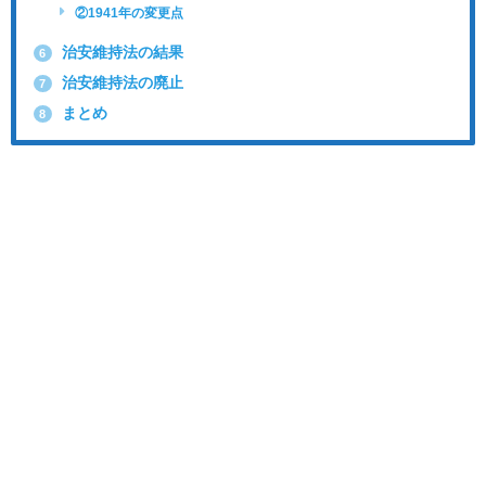
②1941年の変更点
治安維持法の結果
6
治安維持法の廃止
7
まとめ
8