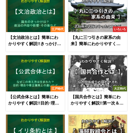
江戸時代
いろいろ
【文治政治とは】簡単にわ
【丸に三つ引きの家系の由
かりやすく解説!!きっかけや
来】簡単にわかりやすく解
影響・その後など
説!!武将例や武将のやったこ
と
江戸時代
大正時代
【公武合体とは】簡単にわ
【国共合作とは】簡単にわ
かりやすく解説!!目的･理由
かりやすく解説!!第一次＆第
や尊王攘夷との違いなど
二次のきっかけや目的など