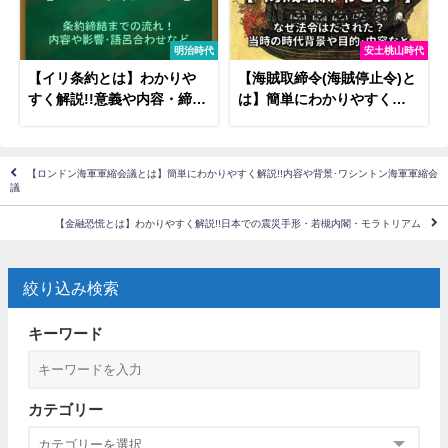
明治時代
安土桃山時代
【イリ条約とは】わかりや
【海賊取締令(海賊停止令)と
すく解説!!意義や内容・締結
は】簡単にわかりやすく解
場所・語呂合わせなど
説!!意義や内容・その後など
【ロンドン海軍軍縮会議とは】簡単にわかりやすく解説!!内容や背景･ワシントン海軍軍縮会
議
【金融恐慌とは】わかりやすく解説!!日本での震災手形・若槻内閣・モラトリアム
絞り込み検索
キーワード
カテゴリー