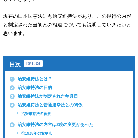
現在の日本国憲法にも治安維持法があり、この現行の内容
と制定された当初との相違についても説明していきたいと
思います。
目次
[
閉じる
]
治安維持法とは？
1
治安維持法の目的
2
治安維持法が制定された年月日
3
治安維持法と普通選挙法との関係
4
治安維持法の背景
治安維持法の内容は2度の変更があった
5
①1928年の変更点