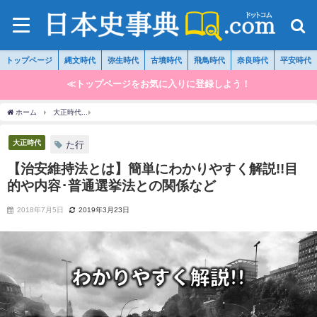
トップページ
縄文時代
弥生時代
古墳時代
飛鳥時代
奈良時代
平安時代
≪トップページをお気に入りに登録しよう！
ホーム
大正時代
【治安維持法とは】簡単にわかりやすく解説!!目的や内容･普通選挙
大正時代
た行
【治安維持法とは】簡単にわかりやすく解説!!目
的や内容･普通選挙法との関係など
2018年7月5日
2019年3月23日