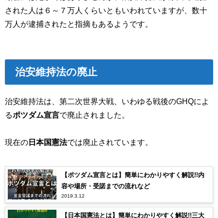
された人は６～７万人くらいともいわれていますが、数十
万人が逮捕されたと指摘もあるようです。
治安維持法の廃止
治安維持法は、第二次世界大戦、いわゆる戦後の
GHQ
によ
る
ポツダム宣言
で廃止されました。
現在の
日本国憲法
では廃止されています。
【ポツダム宣言とは】簡単にわかりやすく解説!!内
容や場所・受諾までの流れなど
2019.3.12
【日本国憲法とは】簡単にわかりやすく解説!!三大