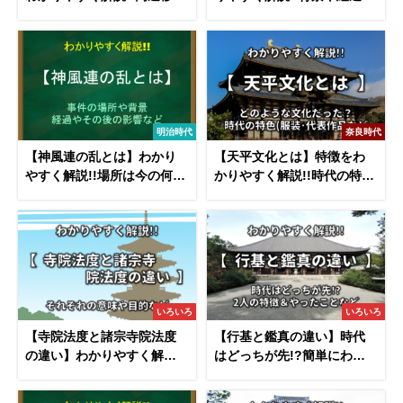
のルートや距離･官兵衛につ
その後・語呂合わせなど
いて
明治時代
奈良時代
【神風連の乱とは】わかり
【天平文化とは】特徴をわ
やすく解説!!場所は今の何
かりやすく解説!!時代の特色
県？三島由紀夫について
（服装・代表作品）につい
て
いろいろ
いろいろ
【寺院法度と諸宗寺院法度
【行基と鑑真の違い】時代
の違い】わかりやすく解説!!
はどっちが先!?簡単にわか
それぞれの意味や目的など
りやすく解説！