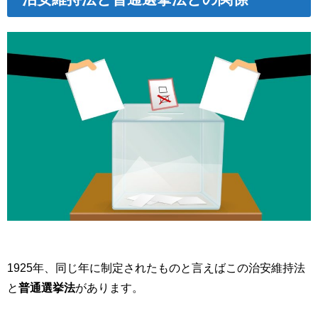
1925
年、同じ年に制定されたものと言えばこの治安維持法
と
普通選挙法
があります。