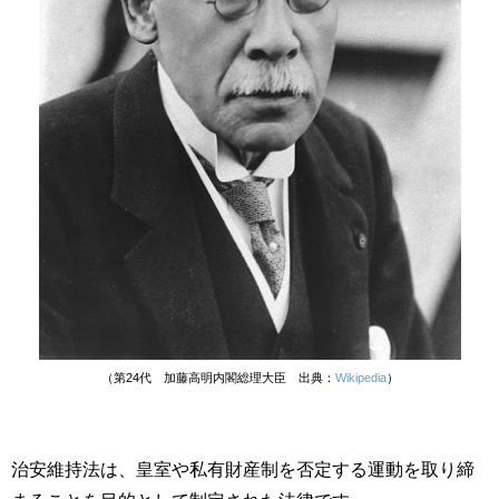
（第24代 加藤高明内閣総理大臣 出典：
Wikipedia
）
治安維持法は、皇室
や
私有財産制
を否定する運動を取り締