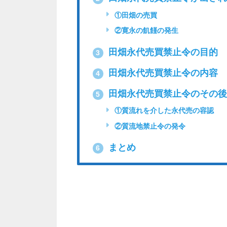
①田畑の売買
②寛永の飢饉の発生
田畑永代売買禁止令の目的
3
田畑永代売買禁止令の内容
4
田畑永代売買禁止令のその
5
①質流れを介した永代売の容認
②質流地禁止令の発令
まとめ
6