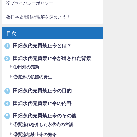
💡プライバシーポリシー
📚日本史用語の理解を深めよう！
目次
田畑永代売買禁止令とは？
1
田畑永代売買禁止令が出された背景
2
①田畑の売買
②寛永の飢饉の発生
田畑永代売買禁止令の目的
3
田畑永代売買禁止令の内容
4
田畑永代売買禁止令のその後
5
①質流れを介した永代売の容認
②質流地禁止令の発令