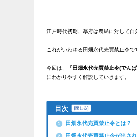
江戸時代初期、幕府は農民に対して自
これがいわゆる田畑永代売買禁止令で
今回は、
『田畑永代売買禁止令(でんぱ
にわかりやすく解説していきます。
目次
[
閉じる
]
田畑永代売買禁止令とは？
1
田畑永代売買禁止令が出され
2