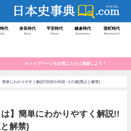
鳥時代
奈良時代
平安時代
鎌倉時代
室町時代
uka
Nara
Heian
Kamakura
Muromachi
≪トップページをお気に入りに登録しよう！
簡単にわかりやすく解説!!目的や内容･その後(廃止と解禁)
は】簡単にわかりやすく解説!!
と解禁)