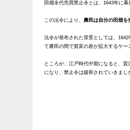
田畑永代売買禁止令とは、1643年に
この法令により、
農民は自分の田畑を
法令が発布された背景としては、164
て農民の間で貧富の差が拡大するケー
ところが、江戸時代中期になると、質
になり、禁止令は緩和されていきまし