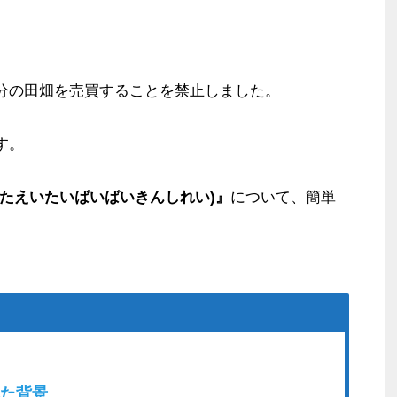
分の田畑を売買することを禁止しました。
す。
たえいたいばいばいきんしれい)』
について、簡単
た背景