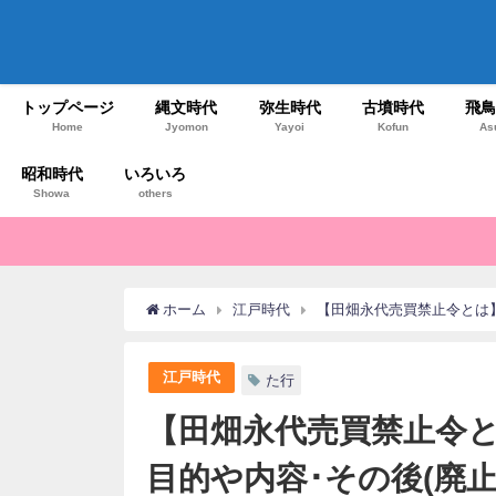
トップページ
縄文時代
弥生時代
古墳時代
飛
Home
Jyomon
Yayoi
Kofun
As
昭和時代
いろいろ
Showa
others
ホーム
江戸時代
【田畑永代売買禁止令とは】
江戸時代
た行
【田畑永代売買禁止令と
目的や内容･その後(廃止