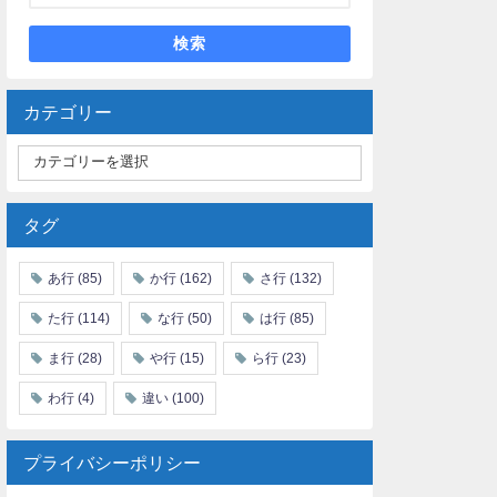
検索
カテゴリー
タグ
あ行
(85)
か行
(162)
さ行
(132)
た行
(114)
な行
(50)
は行
(85)
ま行
(28)
や行
(15)
ら行
(23)
わ行
(4)
違い
(100)
プライバシーポリシー