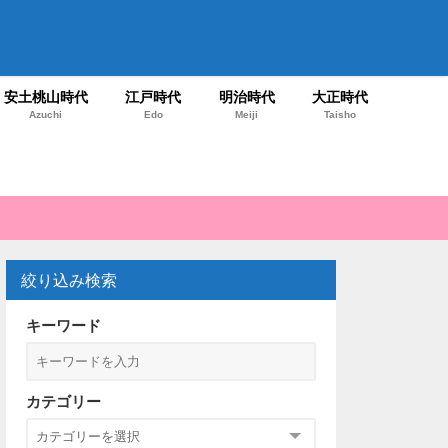
安土桃山時代
江戸時代
明治時代
大正時代
Azuchi
Edo
Meiji
Taisho
絞り込み検索
キーワード
カテゴリー