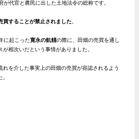
幕府が代官と農民に出した土地法令の総称です。
売買することが禁止されました
。
2年に起こった
寛永の飢饉
の際に、田畑の売買を通し
スが相次いだという事情がありました。
流れを介した事実上の田畑の売買が容認されるよう
た。