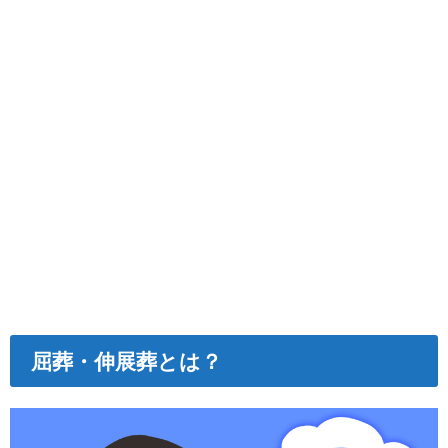
屈葬・伸展葬とは？