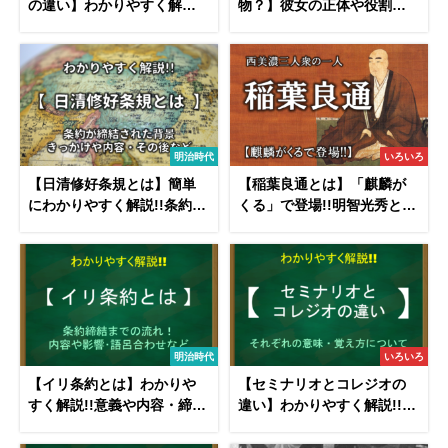
の違い】わかりやすく解説!!
物？】彼女の正体や役割・
意味や特徴など
演じる女優など徹底解説!!
明治時代
いろいろ
【日清修好条規とは】簡単
【稲葉良通とは】「麒麟が
にわかりやすく解説!!条約締
くる」で登場!!明智光秀との
結の背景やきっかけ･内容な
関係や彼の人物像･経歴など
ど
明治時代
いろいろ
【イリ条約とは】わかりや
【セミナリオとコレジオの
すく解説!!意義や内容・締結
違い】わかりやすく解説!!そ
場所・語呂合わせなど
れぞれの意味&覚え方！