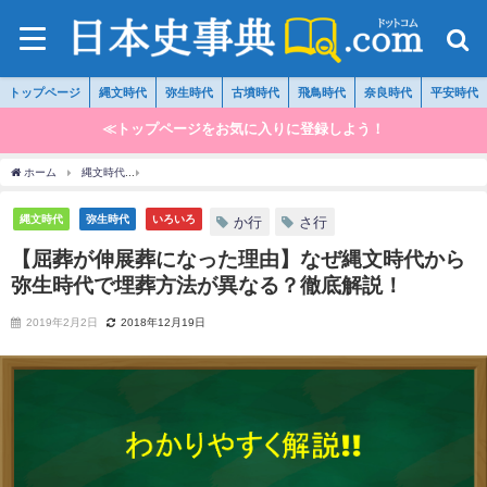
トップページ
縄文時代
弥生時代
古墳時代
飛鳥時代
奈良時代
平安時代
≪トップページをお気に入りに登録しよう！
ホーム
縄文時代
【屈葬が伸展葬になった理由】なぜ縄文時代から弥生時代で埋葬方
縄文時代
弥生時代
いろいろ
か行
さ行
【屈葬が伸展葬になった理由】なぜ縄文時代から
弥生時代で埋葬方法が異なる？徹底解説！
2019年2月2日
2018年12月19日