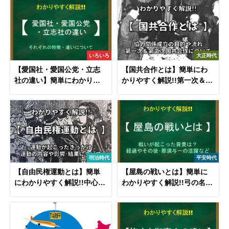
いろいろ
大正時代
【愛国社・愛国公党・立志
【国共合作とは】簡単にわ
社の違い】簡単にわかりや
かりやすく解説!!第一次＆第
すく解説！
二次のきっかけや目的など
明治時代
平安時代
【自由民権運動とは】簡単
【屋島の戦いとは】簡単に
にわかりやすく解説!!中心人
わかりやすく解説!!弓の名手
物や流れ・影響など
「那須与一」！