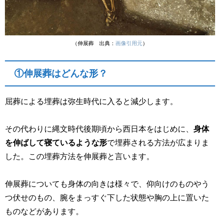
（伸展葬 出典：
画像引用元
）
①伸展葬はどんな形？
屈葬による埋葬は弥生時代に入ると減少します。
その代わりに縄文時代後期頃から西日本をはじめに、
身体
を伸ばして寝ているような形
で埋葬される方法が広まりま
した。この埋葬方法を伸展葬と言います。
伸展葬についても身体の向きは様々で、仰向けのものやう
つ伏せのもの、腕をまっすぐ下した状態や胸の上に置いた
ものなどがあります。