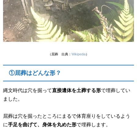
（屈葬 出典：
Wikipedia
）
①屈葬はどんな形？
縄文時代は穴を掘って
直接遺体を土葬する形
で埋葬してい
ました。
屈葬は穴を掘ったところにまるで体育座りをしているよう
に
手足を曲げて、身体を丸めた形
で埋葬します。