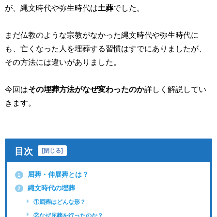
が、縄文時代や弥生時代は
土葬
でした。
まだ仏教のような宗教がなかった縄文時代や弥生時代に
も、亡くなった人を埋葬する習慣はすでにありましたが、
その方法には違いがありました。
今回は
その埋葬方法がなぜ変わったのか
詳しく解説してい
きます。
目次
[
閉じる
]
屈葬・伸展葬とは？
1
縄文時代の埋葬
2
①屈葬はどんな形？
②なぜ屈葬を行ったのか？