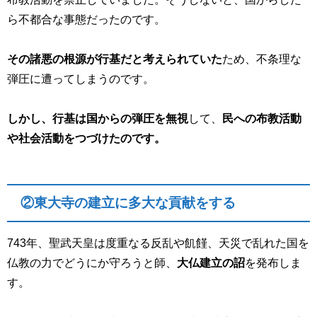
ら不都合な事態だったのです。
その諸悪の根源が行基だと考えられていた
ため、不条理な
弾圧に遭ってしまうのです。
しかし、行基は国からの弾圧を無視
して、
民への布教活動
や社会活動をつづけたのです。
②東大寺の建立に多大な貢献をする
743
年、聖武天皇は度重なる反乱や飢饉、天災で乱れた国を
仏教の力でどうにか守ろうと師、
大仏建立の詔
を発布しま
す。