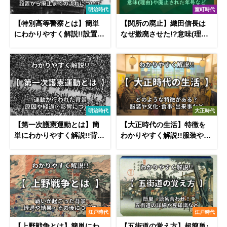
明治時代
室町時代
【特別高等警察とは】簡単
【関所の廃止】織田信長は
にわかりやすく解説!!設置か
なぜ撤廃させた!?意味(理由)
ら廃止までの流れについて
や年号など徹底解説！
明治時代
大正時代
【第一次護憲運動とは】簡
【大正時代の生活】特徴を
単にわかりやすく解説!!背景
わかりやすく解説!!服装や文
や原因・経過・影響など
化･食事･出来事(戦争)につい
て
江戸時代
江戸時代
【上野戦争とは】簡単にわ
【五街道の覚え方】超簡単･