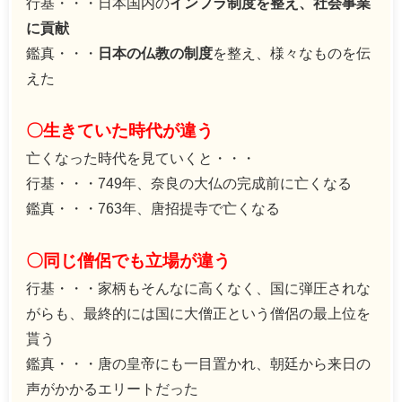
行基・・・日本国内の
インフラ制度を整え、社会事業
に貢献
鑑真・・・
日本の仏教の制度
を整え、様々なものを伝
えた
〇生きていた時代が違う
亡くなった時代を見ていくと・・・
行基・・・
749
年、奈良の大仏の完成前に亡くなる
鑑真・・・
763
年、唐招提寺で亡くなる
〇同じ僧侶でも立場が違う
行基・・・家柄もそんなに高くなく、国に弾圧されな
がらも、最終的には国に大僧正という僧侶の最上位を
貰う
鑑真・・・唐の皇帝にも一目置かれ、朝廷から来日の
声がかかるエリートだった