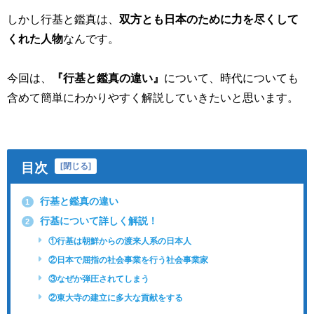
しかし行基と鑑真は、
双方とも日本のために力を尽くして
くれた人物
なんです。
今回は、
『行基と鑑真の違い』
について、時代についても
含めて簡単にわかりやすく解説していきたいと思います。
目次
[
閉じる
]
行基と鑑真の違い
1
行基について詳しく解説！
2
①行基は朝鮮からの渡来人系の日本人
②日本で屈指の社会事業を行う社会事業家
③なぜか弾圧されてしまう
②東大寺の建立に多大な貢献をする