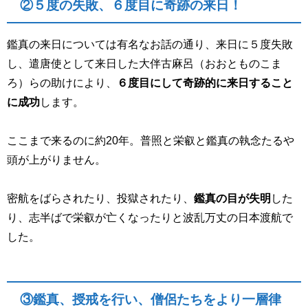
②５度の失敗、６度目に奇跡の来日！
鑑真の来日については有名なお話の通り、来日に５度失敗
し、遣唐使として来日した大伴古麻呂（おおとものこま
ろ）らの助けにより、
６度目にして奇跡的に来日すること
に成功
します。
ここまで来るのに約20年。普照と栄叡と鑑真の執念たるや
頭が上がりません。
密航をばらされたり、投獄されたり、
鑑真の目が失明
した
り、志半ばで栄叡が亡くなったりと波乱万丈の日本渡航で
した。
③鑑真、授戒を行い、僧侶たちをより一層律