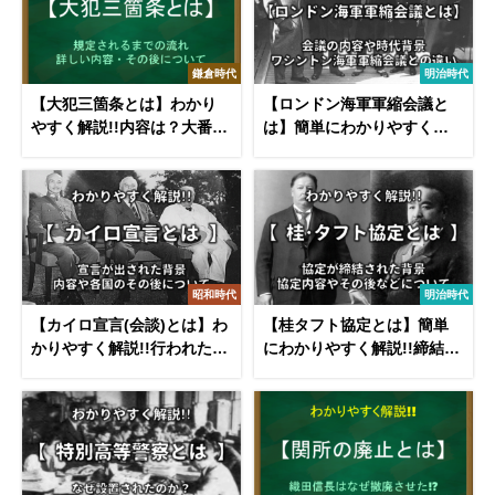
鎌倉時代
明治時代
【大犯三箇条とは】わかり
【ロンドン海軍軍縮会議と
やすく解説!!内容は？大番催
は】簡単にわかりやすく解
促・謀反・殺害人！
説!!内容や背景･ワシントン
海軍軍縮会議
昭和時代
明治時代
【カイロ宣言(会談)とは】わ
【桂タフト協定とは】簡単
かりやすく解説!!行われた背
にわかりやすく解説!!締結の
景や内容･その後について
背景や内容・その後など