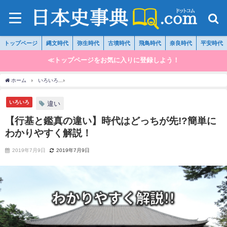
トップページ
縄文時代
弥生時代
古墳時代
飛鳥時代
奈良時代
平安時代
≪トップページをお気に入りに登録しよう！
ホーム
いろいろ
【行基と鑑真の違い】時代はどっちが先!?簡単にわかりやすく解説！
いろいろ
違い
【行基と鑑真の違い】時代はどっちが先!?簡単に
わかりやすく解説！
2019年7月9日
2019年7月9日