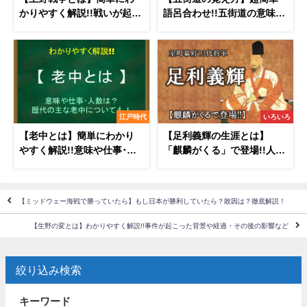
かりやすく解説!!戦いが起こ
語呂合わせ!!五街道の意味&
った背景や経過・その後な
豆知識なども紹介！
ど
江戸時代
いろいろ
【老中とは】簡単にわかり
【足利義輝の生涯とは】
やすく解説!!意味や仕事･人
「麒麟がくる」で登場!!人物
数は?歴代老中についても！
像や歴史年表をわかりやす
く解説！
【ミッドウェー海戦で勝っていたら】もし日本が勝利していたら？敗因は？徹底解説！
【生野の変とは】わかりやすく解説!!事件が起こった背景や経過・その後の影響など
絞り込み検索
キーワード