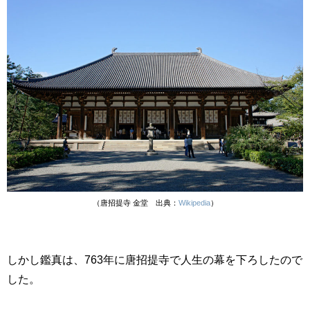
（唐招提寺 金堂 出典：
Wikipedia
）
しかし鑑真は、
763
年に唐招提寺で人生の幕を下ろしたので
した。