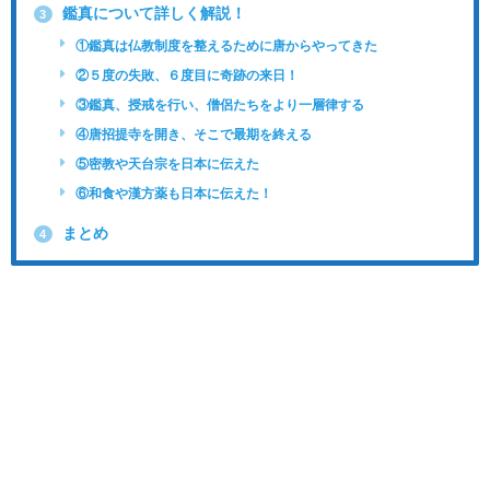
鑑真について詳しく解説！
3
①鑑真は仏教制度を整えるために唐からやってきた
②５度の失敗、６度目に奇跡の来日！
③鑑真、授戒を行い、僧侶たちをより一層律する
④唐招提寺を開き、そこで最期を終える
⑤密教や天台宗を日本に伝えた
⑥和食や漢方薬も日本に伝えた！
まとめ
4