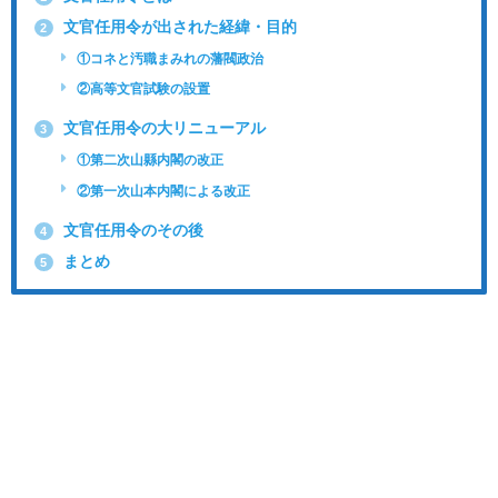
文官任用令が出された経緯・目的
2
①コネと汚職まみれの藩閥政治
②高等文官試験の設置
文官任用令の大リニューアル
3
①第二次山縣内閣の改正
②第一次山本内閣による改正
文官任用令のその後
4
まとめ
5