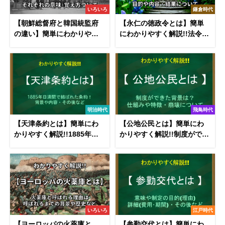
いろいろ
鎌倉時代
【朝鮮総督府と韓国統監府
【永仁の徳政令とは】簡単
の違い】簡単にわかりやす
にわかりやすく解説!!法令の
く解説!!意味や覚え方など
目的や内容･効果(結果)など
明治時代
飛鳥時代
【天津条約とは】簡単にわ
【公地公民とは】簡単にわ
かりやすく解説!!1885年日
かりやすく解説!!制度ができ
清間で結ばれた条約！
た背景･仕組み･崩壊につい
て
いろいろ
江戸時代
【ヨーロッパの火薬庫と
【参勤交代とは】簡単にわ