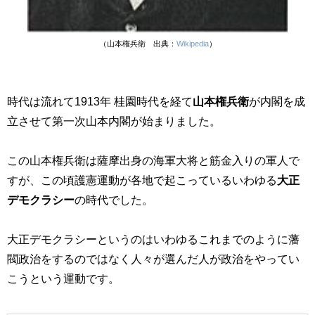
（山本権兵衛 出典：
Wikipedia
）
時代は流れて1913年 桂園時代を経て
山本権兵衛
が内閣を成
立させて第一次山本内閣が始まりました。
この山本権兵衛は薩摩出身の海軍大将と筋金入りの軍人で
すが、この頃護憲運動が各地で起こっているいわゆる
大正
デモクラシー
の時代でした。
大正デモクラシーというのはいわゆるこれまでのように藩
閥政治をするのではなく人々が選んだ人が政治をやってい
こうという運動です。