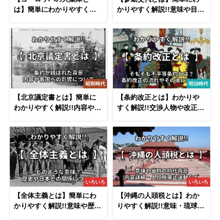
は】簡単にわかりやすく解
かりやすく解説!!意味や目的
説!!火薬庫と呼ばれる理由や
(理由)･費用･期間など
歴史など
昭和時代
明治時代
【北京議定書とは】簡単に
【条約改正とは】わかりや
わかりやすく解説!!内容や結
すく解説!!交渉人物や改正の
果・賠償金の使い道など
理由・流れ・覚え方など
いろいろ
いろいろ
【全体主義とは】簡単にわ
【沖縄の人頭税とは】わか
かりやすく解説!!意味や歴
りやすく解説!!意味・琉球王
史・日本との関係について
国での人頭税廃止運動など