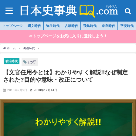
トップページ
縄文時代
弥生時代
古墳時代
飛鳥時代
奈良時代
平安時代
≪トップページをお気に入りに登録しよう！
ホーム
明治時代
【文官任用令とは】わかりやすく解説!!なぜ制定された?目的や意味
明治時代
は行
【文官任用令とは】わかりやすく解説!!なぜ制定
された?目的や意味・改正について
2018年9月9日
2018年12月14日