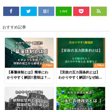
LINE
おすすめ記事
江戸時代
江戸時代
【幕藩体制とは】簡単にわ
【安政の五カ国条約とは】
かりやすく解説!!意味は？成
わかりやすく解説!!なぜ結ば
立から崩壊まで
れた?不平等な点･影響など