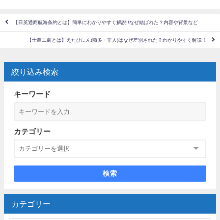
【日英通商航海条約とは】簡単にわかりやすく解説!!なぜ結ばれた？内容や背景など
【士農工商とは】えたひにん(穢多・非人)はなぜ差別された？わかりやすく解説！
絞り込み検索
キーワード
カテゴリー
検索
カテゴリー