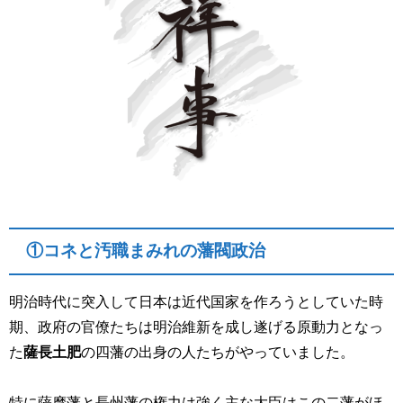
①コネと汚職まみれの藩閥政治
明治時代に突入して日本は近代国家を作ろうとしていた時
期、政府の官僚たちは明治維新を成し遂げる原動力となっ
た
薩長土肥
の四藩の出身の人たちがやっていました。
特に薩摩藩と長州藩の権力は強く主な大臣はこの二藩がほ