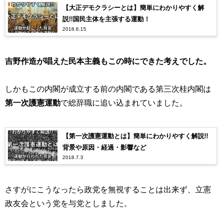
【大正デモクラシーとは】簡単にわかりやすく解
説!!国民主体を主張する運動！
2018.6.15
吉野作造が唱えた民本主義もこの時にできた考えでした。
しかもこの内閣が成立する前の内閣である第三次桂内閣は
第一次護憲運動
で総辞職に追い込まれていました。
【第一次護憲運動とは】簡単にわかりやすく解説!!
背景や原因・経過・影響など
2018.7.3
さすがにこうなったら政党を無視することは出来ず、立憲
政友会という党を与党としました。