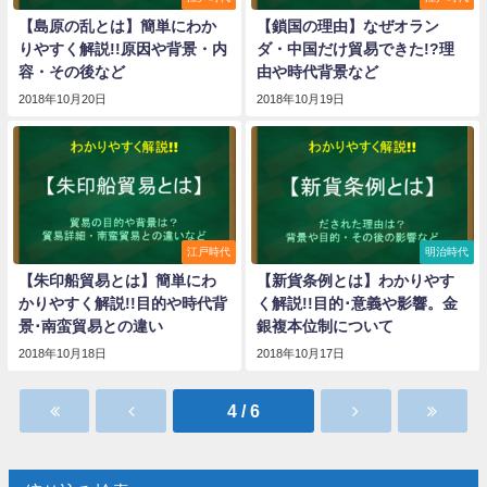
【島原の乱とは】簡単にわか
【鎖国の理由】なぜオラン
りやすく解説!!原因や背景・内
ダ・中国だけ貿易できた!?理
容・その後など
由や時代背景など
2018年10月20日
2018年10月19日
江戸時代
明治時代
【朱印船貿易とは】簡単にわ
【新貨条例とは】わかりやす
かりやすく解説!!目的や時代背
く解説!!目的･意義や影響。金
景･南蛮貿易との違い
銀複本位制について
2018年10月18日
2018年10月17日
4 / 6