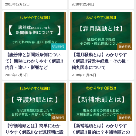
2018年12月12日
2018年12月6日
明治時代
鎌倉時代
【讒謗律と新聞紙条例につい
【霜月騒動とは】わかりやす
て】簡単にわかりやすく解説!!
く解説!!背景や経過・その後・
内容・違い・影響など
鶴丸国永について
2018年12月5日
2018年11月26日
鎌倉時代
鎌倉時代
【守護地頭とは】簡単にわか
【新補地頭とは】わかりやす
りやすく解説!!なぜ源頼朝は設
く解説!!目的は？本補地頭との