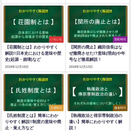
いろいろ
室町時代
【荘園制とは】わかりやすく
【関所の廃止】織田信長はな
解説!!日本史における意味や歴
ぜ撤廃させた!?意味(理由)や年
史(起源・崩壊)など
号など徹底解説！
2018年12月19日
2018年12月13日
古墳時代
鎌倉時代
【氏姓制度とは】簡単にわか
【執権政治と得宗専制政治の
りやすく解説!!制度の意味や廃
違い】簡単にわかりやすく解
止・覚え方など
説！