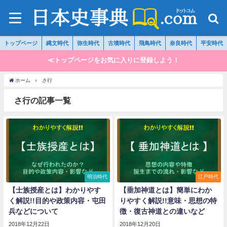
トップページ
縄文時代
弥生時代
古墳時代
飛鳥時代
奈良時代
平安時代
≪トップページをお気に入りに登録しよう！
ホーム
さ行
さ行の記事一覧
明治時代
江戸時代
【士族授産とは】わかりやす
【垂加神道とは】簡単にわか
く解説!!目的や政策内容・屯田
りやすく解説!!意味・思想の特
兵などについて
徴・復古神道との違いなど
2018年12月22日
2018年12月20日