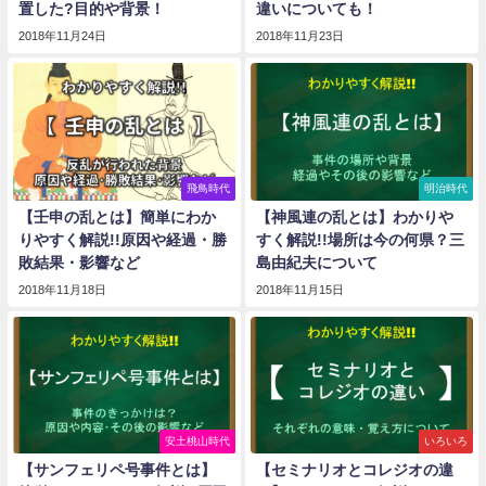
置した?目的や背景！
違いについても！
2018年11月24日
2018年11月23日
飛鳥時代
明治時代
【壬申の乱とは】簡単にわか
【神風連の乱とは】わかりや
りやすく解説!!原因や経過・勝
すく解説!!場所は今の何県？三
敗結果・影響など
島由紀夫について
2018年11月18日
2018年11月15日
安土桃山時代
いろいろ
【サンフェリペ号事件とは】
【セミナリオとコレジオの違