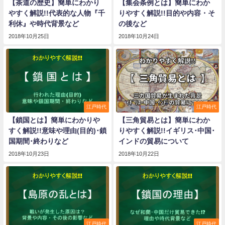
【茶道の歴史】簡単にわかり
【集会条例とは】簡単にわか
やすく解説!!代表的な人物『千
りやすく解説!!目的や内容・そ
利休』や時代背景など
の後など
2018年10月25日
2018年10月24日
江戸時代
江戸時代
【鎖国とは】簡単にわかりや
【三角貿易とは】簡単にわか
すく解説!!意味や理由(目的)･鎖
りやすく解説!!イギリス･中国･
国期間･終わりなど
インドの貿易について
2018年10月23日
2018年10月22日
江戸時代
江戸時代