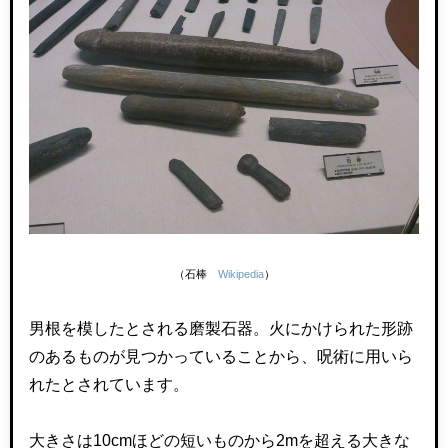
（石棒
Wikipedia
）
男根を模したとされる磨製石器。火にかけられた形跡
のあるものが見つかっていることから、呪術に用いら
れたとされています。
大きさは
10cm
ほどの短いものから
2m
を超える大きな