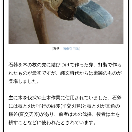
（石斧
画像引用元
）
石器を木の枝の先に結びつけて作った斧。打製で作ら
れたものが最初ですが、縄文時代からは磨製のものが
登場しました。
主に木を伐採や土木作業に使用されていました。石斧
には枝と刃が平行の縦斧
(
平交刃斧
)
と枝と刃が直角の
横斧
(
直交刃斧
)
があり、前者は木の伐採、後者は土を
耕すことなどに使われたとされています。