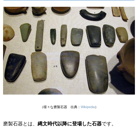
（様々な磨製石器 出典：
Wikipedia
）
磨製石器とは、
縄文時代以降に登場した石器
です。