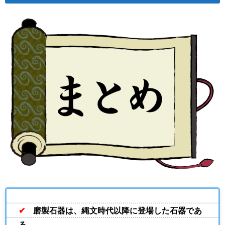
✔
磨製石器は、縄文時代以降に登場した石器であ
る。