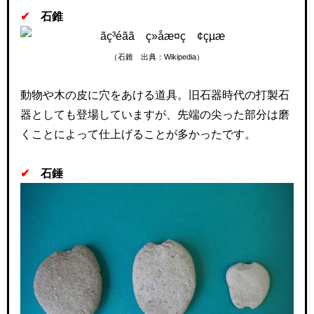
✔
石錐
（石錐 出典：Wikipedia）
動物や木の皮に穴をあける道具。旧石器時代の打製石
器としても登場していますが、先端の尖った部分は磨
くことによって仕上げることが多かったです。
✔
石錘