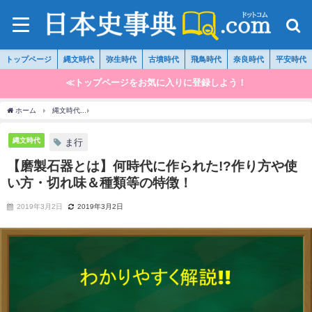
トップページ
縄文時代
弥生時代
古墳時代
飛鳥時代
奈良時代
平安時代
≪トップページをお気に入りに登録しよう！
ホーム
縄文時代
【磨製石器とは】何時代に作られた!?作り方や使い方・切れ味＆種
縄文時代
ま行
【磨製石器とは】何時代に作られた!?作り方や使
い方・切れ味＆種類等の特徴！
2019年3月2日
2019年3月2日