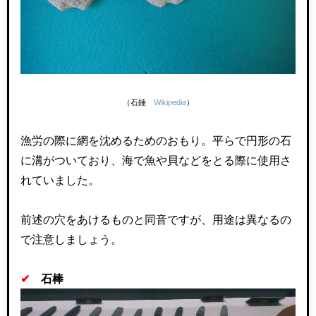
（石錘
Wikipedia
）
漁労の際に網を沈めるためのおもり。平らで円形の石
に溝がついており、海で魚や貝などをとる際に使用さ
れていました。
前述の穴をあけるものと同音ですが、用途は異なるの
で注意しましょう。
✔
石棒