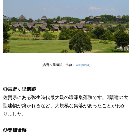
（吉野ヶ里遺跡 出典：
Wikipedia
）
◎吉野ヶ里遺跡
佐賀県にある弥生時代最大級の環濠集落跡です。
2
階建の大
型建物が築かれるなど、大規模な集落があったことがわか
りました。
◎菜畑遺跡