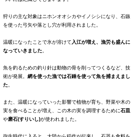
狩りの主な対象はニホンオオシカやイノシシになり、石鏃
を使った弓矢や落とし穴が利用されました。
温暖になったことで氷が溶けて
入江が増え、漁労も盛んに
なっていきました
。
魚を釣るための釣り針は動物の骨を削ってつくるなど、技
術が発展。
網を使った漁では石錘を使って魚を捕まえまし
た
。
また、温暖になっていった影響で植物が育ち、野菜や木の
実を食べることが増え、この木の実を調理するために
石皿
や
磨石
(
すりいし
)
が使われました。
弥生時代に入ると、大陸から稲作が伝来し、石器も食料を