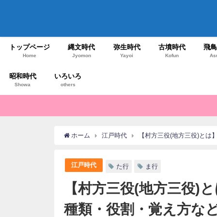
トップページ
縄文時代
弥生時代
古墳時代
飛
Home
Jyomon
Yayoi
Kofun
As
昭和時代
いろいろ
Showa
others
ホーム
江戸時代
【村方三役(地方三役)とは
江戸時代
た行
ま行
【村方三役(地方三役)
種類・役割・覚え方な