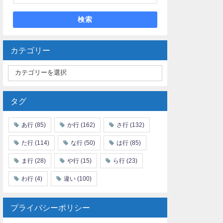
検索
カテゴリー
タグ
あ行
(85)
か行
(162)
さ行
(132)
た行
(114)
な行
(50)
は行
(85)
ま行
(28)
や行
(15)
ら行
(23)
わ行
(4)
違い
(100)
プライバシーポリシー