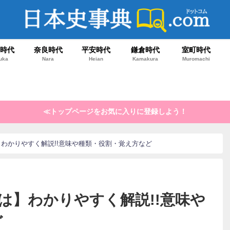
鳥時代
奈良時代
平安時代
鎌倉時代
室町時代
uka
Nara
Heian
Kamakura
Muromachi
≪トップページをお気に入りに登録しよう！
】わかりやすく解説!!意味や種類・役割・覚え方など
とは】わかりやすく解説!!意味や
ど