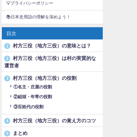
💡プライバシーポリシー
📚日本史用語の理解を深めよう！
目次
村方三役（地方三役）の意味とは？
1
村方三役（地方三役）は村の実質的な
2
運営者
村方三役（地方三役）の役割
3
①名主・庄屋の役割
②組頭・年寄の役割
③百姓代の役割
村方三役（地方三役）の覚え方のコツ
4
まとめ
5