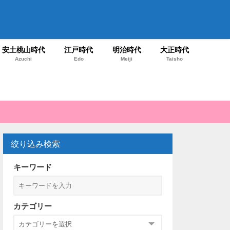
安土桃山時代
江戸時代
明治時代
大正時代
Azuchi
Edo
Meiji
Taisho
絞り込み検索
キーワード
カテゴリー